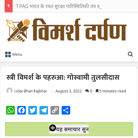
TPAG भारत के रक्त सुरक्षा पारिस्थितिकी तंत्र को मज़बूत करने के लिए विशेषज्ञों को एक मंच पर लाया
S
Menu
स्त्री विमर्श के पहरुआ: गोस्वामी तुलसीदास
Udai Bhan Rajbhar
August 3, 2022
0
5 minutes read
W
F
T
T
C
S
h
a
w
e
o
h
a
c
i
l
p
a
यह समाचार सुनें
t
e
t
e
y
r