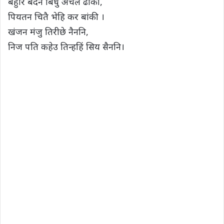
बहुरि बदन बिधु अंचल ढांकी,
पियतन चितै भेहि कर बांकी ।
खंजन मंजु तिरीछे नैननि,
निज पति कहेउ तिन्हहिं सिय सैननि।