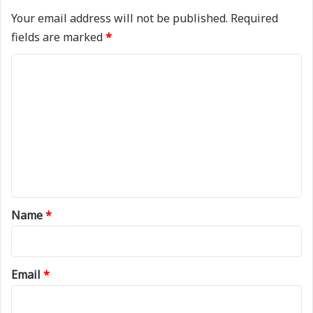
Your email address will not be published.
Required
fields are marked
*
C
o
m
m
e
n
t
*
Name
*
Email
*