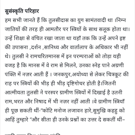
s
b
t
g
L
e
सुसंस्कृति परिहार
A
o
e
r
i
हम सभी जानते हैं कि तुलसीदास का युग सामंतवादी था ।निम्न
p
o
r
a
n
जातियों की तरह ही आमतौर पर स्त्रियों के साथ सलूक होता था।
p
k
m
k
उन्हें शिक्षा से वंचित रखा जाता था यहाँ तक कि उन्हें अपने इष्ट
की उपासना ,दर्शन ,सानिध्य और वार्तालाप के अधिकार भी नहीं
थे। तुलसी ने रामचरितमानस में इन परम्पराओं को तोड़ा यही
वजह है कि मानस में वे राम से मिलने, उनका स्नेह पाने अग्रणी
पंक्ति में नज़र आती हैं । जनकपुर,अयोध्या से लेकर चित्रकूट की
राह पर स्त्रियों की भीड़ ही भीड़ दृष्टिगोचर होती है।जितनी
आत्मीयता तुलसी ने परस्पर ग्रामीण स्त्रियों में दिखाई है उतनी
राम,भरत और निषाद में भी नज़र नहीं आती ।वे ग्रामीण स्त्रियाँ
ही पूछ सकती थीं-“कोटि मनोज लजावन हारे,सुमुखि कहहु को
आहिं तुम्हारे “और सीता ही उनके प्रश्नों का उत्तर दे सकतीं थीं–