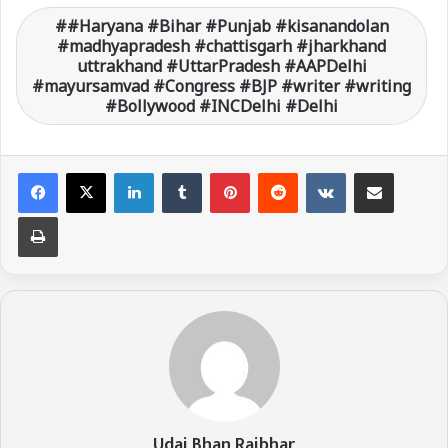
#Haryana #Bihar #Punjab #kisanandolan
#madhyapradesh #chattisgarh #jharkhand
uttrakhand #UttarPradesh #AAPDelhi
#mayursamvad #Congress #BJP #writer #writing
#Bollywood #INCDelhi #Delhi
LinkedIn
Tumblr
Pinterest
Reddit
VKontakte
Share via Email
Print
Udai Bhan Rajbhar