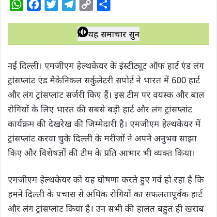
W
F
T
T
C
S
h
a
w
e
o
h
a
c
i
l
p
a
यह समाचार सुनें
t
e
t
e
y
r
s
b
t
g
L
e
नई दिल्ली। एमजीएम हेल्थकेयर के इंस्टीट्यूट ऑफ हार्ट एंड लंग
A
o
e
r
i
ट्रांसप्लांट एंड मैकेनिकल सर्कुलेटरी सपोर्ट ने भारत में 600 हार्ट
p
o
r
a
n
और लंग ट्रांसप्लांट सर्जरी किए हैं। इस टीम पर वयस्क और बाल
p
k
m
k
रोगियों के लिए भारत की सबसे बड़ी हार्ट और लंग ट्रांसप्लांट
कार्यक्रम की देखरेख की जिम्मेदारी है। एमजीएम हेल्थकेयर में
ट्रांसप्लांट करवा चुके दिल्ली के मरीजों ने अपने अनुभव साझा
किए और विशेषज्ञों की टीम के प्रति आभार भी व्यक्त किया।
एमजीएम हेल्थकेयर को यह घोषणा करते हुए गर्व हो रहा है कि
हमने दिल्ली के पचास से अधिक रोगियों का सफलतापूर्वक हार्ट
और लंग ट्रांसप्लांट किया है। उन सभी की हालत बहुत ही खराब