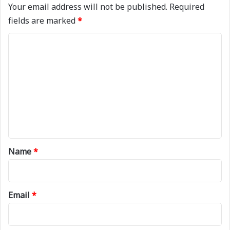
Your email address will not be published.
Required
fields are marked
*
C
o
m
m
e
n
t
*
Name
*
Email
*