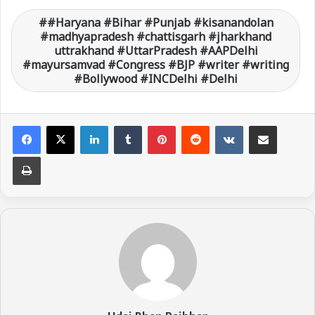
#Haryana #Bihar #Punjab #kisanandolan
#madhyapradesh #chattisgarh #jharkhand
uttrakhand #UttarPradesh #AAPDelhi
#mayursamvad #Congress #BJP #writer #writing
#Bollywood #INCDelhi #Delhi
LinkedIn
Tumblr
Pinterest
Reddit
VKontakte
Share via Email
Print