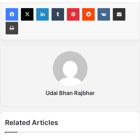
LinkedIn
Tumblr
Pinterest
Reddit
VKontakte
Share via Email
Print
Udai Bhan Rajbhar
Related Articles