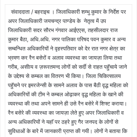
h
a
w
e
o
h
a
c
i
l
p
a
संवाददाता / बहराइच । जिलाधिकारी शम्भु कुमार के निर्देश पर
t
e
t
e
y
r
अपर जिलाधिकारी जयचन्द्र पाण्डेय के नेतृत्व में उप
s
b
t
g
L
e
जिलाधिकारी सदर सौरभ गंगवार आईएएस, तहसीलदार राज
A
o
e
r
i
कुमार बैठा, अधि.अधि. नगर पालिका परिषद पवन कुमार व अन्य
p
o
r
a
n
सम्बन्धित अधिकारियों ने वृहस्पतिवार को देर रात नगर क्षेत्र का
p
k
m
k
भ्रमण कर रैन बसेरों व अलाव व्यवस्था का जायज़ा लिया तथा
गरीब, असीाय व ज़रूरतमन्द लोगों को सर्दी से राहत पहुॅचाये जाने
के उद्देश्य से कम्बल का वितरण भी किया। जिला चिकित्सालय
पहुॅचने पर इमरजेन्सी के सामने अलाव के पास बैठी वृद्ध महिला को
अधिकारियों की टीम ने कम्बल ओढ़ाकर वृद्ध महिला के खाने की
व्यवस्था की तथा अपने सामने ही उसे रैन बसेरे में शिफ्ट कराया।
रैन बसेरे की व्यवस्था का जायज़ा लेते हुए अपर जिलाधिकारी व
अन्य अधिकारियों ने यहाॅ पर ठहरे हुए गैर जनपद के लोगों से
सुविधाओं के बारे में जानकारी प्राप्त की गयी। लोगों ने बताया कि