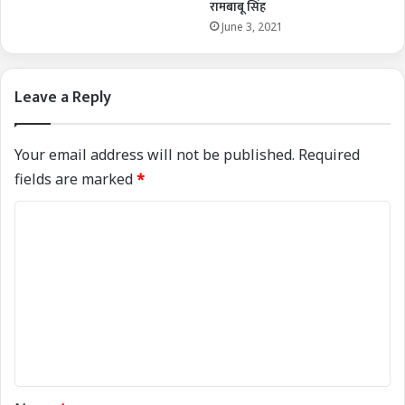
रामबाबू सिंह
June 3, 2021
Leave a Reply
Your email address will not be published.
Required
fields are marked
*
C
o
m
m
e
n
t
*