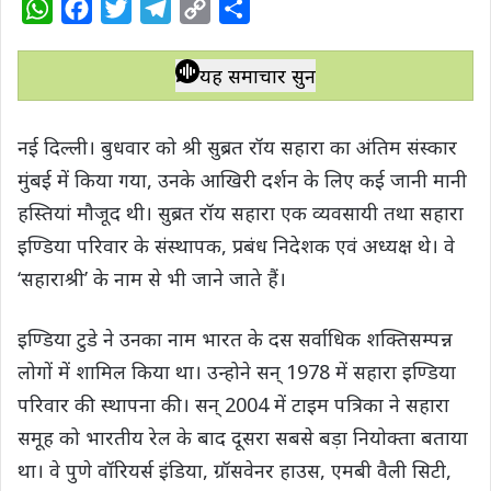
W
F
T
T
C
S
h
a
w
e
o
h
a
c
i
l
p
a
यह समाचार सुनें
t
e
t
e
y
r
s
b
t
g
L
e
नई दिल्ली। बुधवार को श्री सुब्रत रॉय सहारा का अंतिम संस्कार
A
o
e
r
i
मुंबई में किया गया, उनके आखिरी दर्शन के लिए कई जानी मानी
p
o
r
a
n
हस्तियां मौजूद थी। सुब्रत रॉय सहारा एक व्यवसायी तथा सहारा
p
k
m
k
इण्डिया परिवार के संस्थापक, प्रबंध निदेशक एवं अध्यक्ष थे। वे
‘सहाराश्री’ के नाम से भी जाने जाते हैं।
इण्डिया टुडे ने उनका नाम भारत के दस सर्वाधिक शक्तिसम्पन्न
लोगों में शामिल किया था। उन्होने सन् 1978 में सहारा इण्डिया
परिवार की स्थापना की। सन् 2004 में टाइम पत्रिका ने सहारा
समूह को भारतीय रेल के बाद दूसरा सबसे बड़ा नियोक्ता बताया
था। वे पुणे वॉरियर्स इंडिया, ग्रॉसवेनर हाउस, एमबी वैली सिटी,