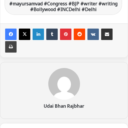
#mayursamvad #Congress #BJP #writer #writing
#Bollywood #INCDelhi #Delhi
LinkedIn
Tumblr
Pinterest
Reddit
VKontakte
Share via Email
Print
Udai Bhan Rajbhar