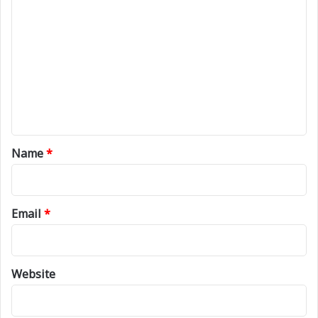
o
m
m
e
n
t
*
Name
*
Email
*
Website