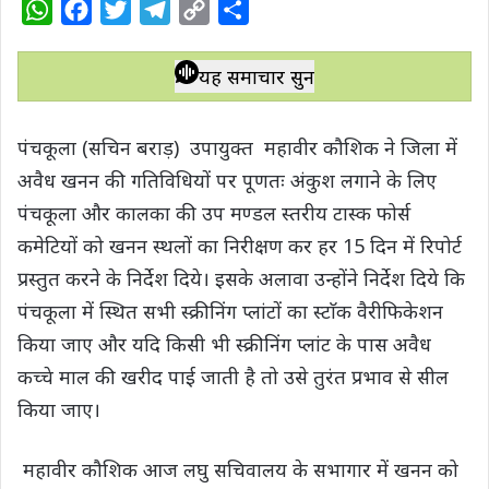
W
F
T
T
C
S
h
a
w
e
o
h
a
c
i
l
p
a
यह समाचार सुनें
t
e
t
e
y
r
s
b
t
g
L
e
पंचकूला (सचिन बराड़) उपायुक्त महावीर कौशिक ने जिला में
A
o
e
r
i
अवैध खनन की गतिविधियों पर पूणतः अंकुश लगाने के लिए
p
o
r
a
n
पंचकूला और कालका की उप मण्डल स्तरीय टास्क फोर्स
p
k
m
k
कमेटियों को खनन स्थलों का निरीक्षण कर हर 15 दिन में रिपोर्ट
प्रस्तुत करने के निर्देश दिये। इसके अलावा उन्होंने निर्देश दिये कि
पंचकूला में स्थित सभी स्क्रीनिंग प्लांटों का स्टाॅक वैरीफिकेशन
किया जाए और यदि किसी भी स्क्रीनिंग प्लांट के पास अवैध
कच्चे माल की खरीद पाई जाती है तो उसे तुरंत प्रभाव से सील
किया जाए।
महावीर कौशिक आज लघु सचिवालय के सभागार में खनन को