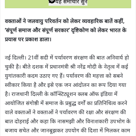
यह समाचार सुनें
t
e
t
e
y
r
s
b
t
g
L
e
वक्ताओं ने जलवायु परिवर्तन को लेकर व्यवहारिक बातें कहीं,
A
o
e
r
i
’संपूर्ण समाज और संपूर्ण सरकार’ दृष्टिकोण को लेकर भारत के
p
o
r
a
n
प्रयास पर प्रकाश डाला।
p
k
m
k
नई दिल्ली। 21वीं सदी में पर्यावरण संरक्षण की बात अनिवार्य हो
चुकी है। बीते दशक में प्रधानमंत्री श्री नरेंद्र मोदी के नेतृत्व में कई
युगांतकारी कदम उठाए गए हैं। पर्यावरण की महत्ता को सबने
स्वीकार किया है और इसे एक जन आंदोलन का रूप दिया गया
है। राजधानी दिल्ली के कॉन्स्टिट्यूशन क्लब ऑफ इंडिया में
आयोजित संगोष्ठी में समाज के प्रबुद्ध वर्गों का प्रतिनिधित्व करने
वाले वक्ताओं ने वक्ताओं ने पर्यावरण की रक्षा और संरक्षण की
बात दोहराई और कहा कि नासमझी और विनाशकारी उपभोग के
बजाय सचेत और जानबूझकर उपयोग की दिशा में मिलकर काम