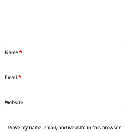
m
m
e
n
t
*
Name
*
Email
*
Website
Save my name, email, and website in this browser