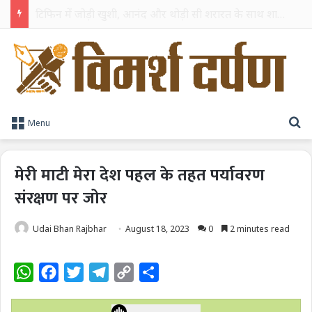
TPAG भारत के रक्त सुरक्षा पारिस्थितिकी तंत्र को मज़बूत करने के लिए विशेषज्ञों को एक मंच पर लाया
S
Menu
मेरी माटी मेरा देश पहल के तहत पर्यावरण
संरक्षण पर जोर
Udai Bhan Rajbhar
August 18, 2023
0
2 minutes read
W
F
T
T
C
S
h
a
w
e
o
h
a
c
i
l
p
a