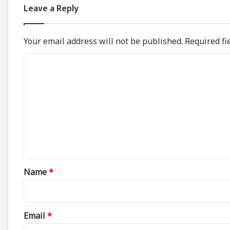
Leave a Reply
Your email address will not be published.
Required fi
C
o
m
m
e
n
t
*
Name
*
Email
*