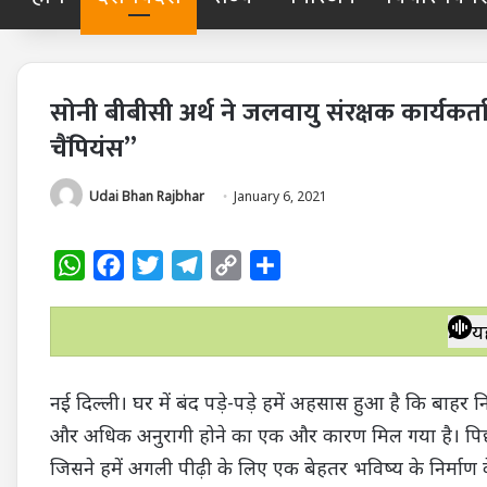
सोनी बीबीसी अर्थ ने जलवायु संरक्षक कार्यकर्त
चैंपियंस”
Udai Bhan Rajbhar
January 6, 2021
W
F
T
T
C
S
h
a
w
e
o
h
a
c
i
l
p
a
य
t
e
t
e
y
r
s
b
t
g
L
e
नई दिल्ली। घर में बंद पड़े-पड़े हमें अहसास हुआ है कि बाहर नि
A
o
e
r
i
और अधिक अनुरागी होने का एक और कारण मिल गया है। पिछले वर
p
o
r
a
n
जिसने हमें अगली पीढ़ी के लिए एक बेहतर भविष्य के निर्मा
p
k
m
k