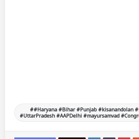
#Haryana #Bihar #Punjab #kisanandolan #
#UttarPradesh #AAPDelhi #mayursamvad #Congre
LinkedIn
Tumblr
Pinterest