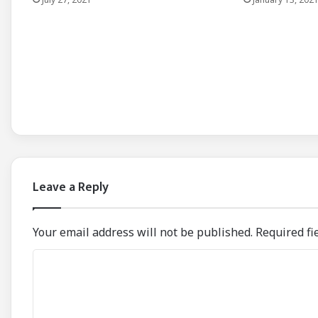
Leave a Reply
Your email address will not be published.
Required fi
C
o
m