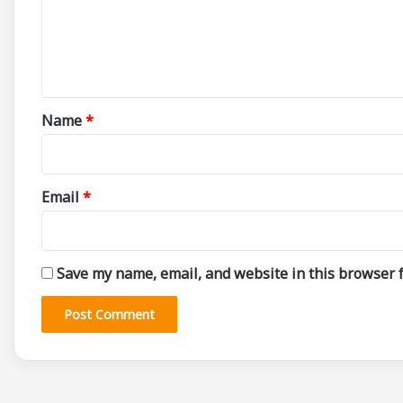
m
e
n
t
*
Name
*
Email
*
Save my name, email, and website in this browser f