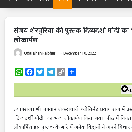
संजय शेरपुरिया की पुस्तक दिव्यदर्शी मोदी का 
लोकार्पण
Udai Bhan Rajbhar
December 10, 2022
W
F
T
T
C
S
h
a
w
e
o
h
a
c
i
l
p
a
य
t
e
t
e
y
r
s
b
t
g
L
e
प्रयागराज। श्री भगवान शंकराचार्य ज्योतिर्मठ प्रयाग राज मे
A
o
e
r
i
“दिव्यदर्शी मोदी” का भव्य लोकार्पण किया गया। पीठ में विगत
p
o
r
a
n
लोकार्पित इस पुस्तक के बारे में अनेक विद्वानों ने अपने विचार
p
k
m
k