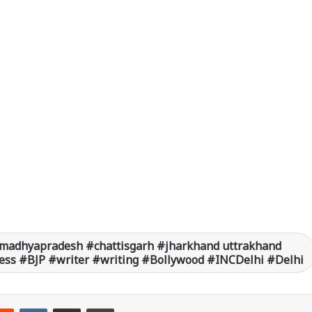
madhyapradesh #chattisgarh #jharkhand uttrakhand
ss #BJP #writer #writing #Bollywood #INCDelhi #Delhi
Reddit
VKontakte
Share via Email
Print