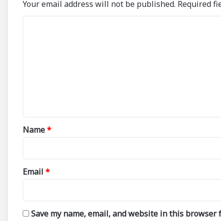
Your email address will not be published.
Required fi
C
o
m
m
e
n
t
*
Name
*
Email
*
Save my name, email, and website in this browser f