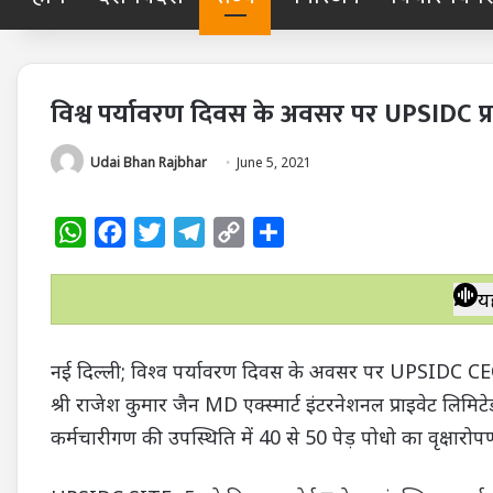
विश्व पर्यावरण दिवस के अवसर पर UPSIDC प्रा
Udai Bhan Rajbhar
June 5, 2021
W
F
T
T
C
S
h
a
w
e
o
h
a
c
i
l
p
a
य
t
e
t
e
y
r
s
b
t
g
L
e
नई दिल्ली; विश्व पर्यावरण दिवस के अवसर पर UPSIDC CEO श्
A
o
e
r
i
श्री राजेश कुमार जैन MD एक्स्मार्ट इंटरनेशनल प्राइवेट लिमि
p
o
r
a
n
कर्मचारीगण की उपस्थिति में 40 से 50 पेड़ पोधो का वृक्षारो
p
k
m
k