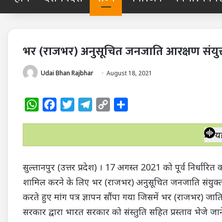
भर (राजभर) अनुसूचित जनजाति आरक्षण संयुक्त म
Udai Bhan Rajbhar
August 18, 2021
W
F
T
T
C
S
h
a
w
e
o
h
a
c
i
l
p
a
य
t
e
t
e
y
r
s
b
t
g
L
e
सुल्तानपुर (उत्तर प्रदेश) । 17 अगस्त 2021 को पूर्व निर्धार
A
o
e
r
i
शामिल करने के लिए भर (राजभर) अनुसूचित जनजाति संयुक्त मोर्
p
o
r
a
n
करते हुए मांग पत्र ज्ञापन सौंपा गया जिसमें भर (राजभर) जात
p
k
m
k
सरकार द्वारा भारत सरकार को संस्तुति सहित प्रस्ताव भेजे ज