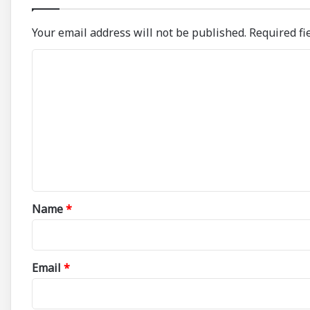
Your email address will not be published.
Required fi
C
o
m
m
e
n
t
*
Name
*
Email
*