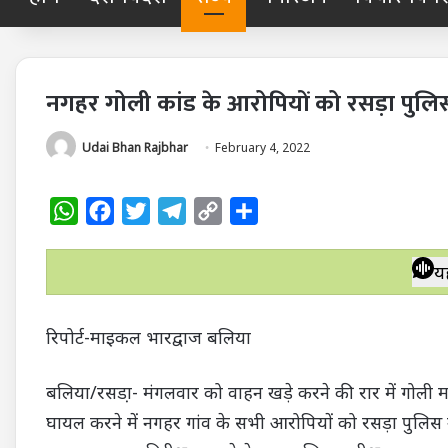
नगहर गोली कांड के आरोपियों को रसड़ा पुलि
Udai Bhan Rajbhar
February 4, 2022
W
F
T
T
C
S
h
a
w
e
o
h
a
c
i
l
p
a
य
t
e
t
e
y
r
s
b
t
g
L
e
रिपोर्ट-माइकल भारद्वाज बलिया
A
o
e
r
i
p
o
r
a
n
बलिया/रसडा़- मंगलवार को वाहन खड़े करने की रार में गोली
p
k
m
k
घायल करने में नगहर गांव के सभी आरोपियों को रसड़ा पुलिस न