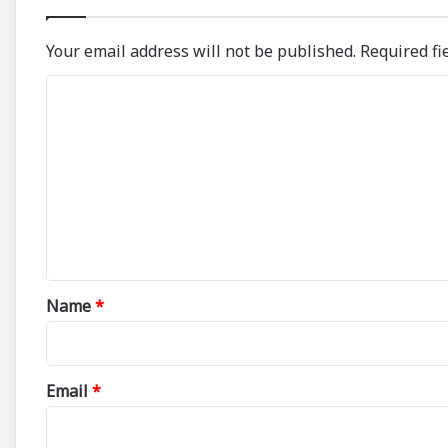
Your email address will not be published.
Required fi
C
o
m
m
e
n
t
*
Name
*
Email
*