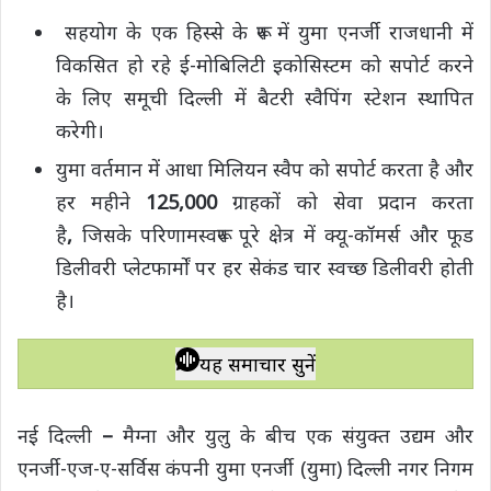
h
a
w
e
o
h
सहयोग के एक हिस्से के रूप में युमा एनर्जी राजधानी में
a
c
i
l
p
a
विकसित हो रहे ई-मोबिलिटी इकोसिस्टम को सपोर्ट करने
t
e
t
e
y
r
s
के लिए समूची दिल्ली में बैटरी स्वैपिंग स्टेशन स्थापित
b
t
g
L
e
A
o
e
r
i
करेगी।
p
o
r
a
n
युमा वर्तमान में आधा मिलियन स्वैप को सपोर्ट करता है और
p
k
m
k
हर महीने
125,000
ग्राहकों को सेवा प्रदान करता
है
,
जिसके परिणामस्वरूप पूरे क्षेत्र में क्यू-कॉमर्स और फूड
डिलीवरी प्लेटफार्मों पर हर सेकंड चार स्वच्छ डिलीवरी होती
है।
यह समाचार सुनें
नई दिल्ली
–
मैग्ना और युलु के बीच एक संयुक्त उद्यम और
एनर्जी-एज-ए-सर्विस कंपनी युमा एनर्जी (युमा) दिल्ली नगर निगम