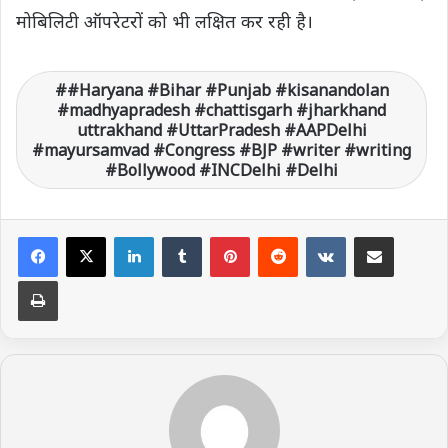
मोबिलिटी ऑपरेटरों को भी लक्षित कर रही है।
#Haryana #Bihar #Punjab #kisanandolan
#madhyapradesh #chattisgarh #jharkhand
uttrakhand #UttarPradesh #AAPDelhi
#mayursamvad #Congress #BJP #writer #writing
#Bollywood #INCDelhi #Delhi
LinkedIn
Tumblr
Pinterest
Reddit
VKontakte
Share via Email
Print