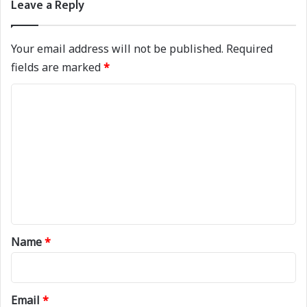
Leave a Reply
Your email address will not be published.
Required
fields are marked
*
C
o
m
m
e
n
t
*
Name
*
Email
*