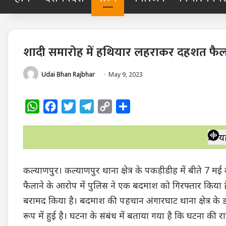
शादी समारोह में हथियार लहराकर दहशत फैला
Udai Bhan Rajbhar
May 9, 2023
W
F
T
T
C
S
h
a
w
e
o
h
a
c
i
l
p
a
य
t
e
t
e
y
r
s
b
t
g
L
e
कल्याणपुर। कल्याणपुर थाना क्षेत्र के पकड़ीडीह में बीते 7
A
o
e
r
i
फैलाने के आरोप में पुलिस ने एक बदमाश को गिरफ्तार किया 
p
o
r
a
n
बरामद किया है। बदमाश की पहचान अंगारघाट थाना क्षेत्र के 
p
k
m
k
रूप में हुई है। घटना के संबंध में बताया गया है कि घटना की