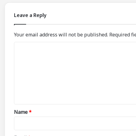
Leave a Reply
Your email address will not be published.
Required fi
C
o
m
m
e
n
t
*
Name
*