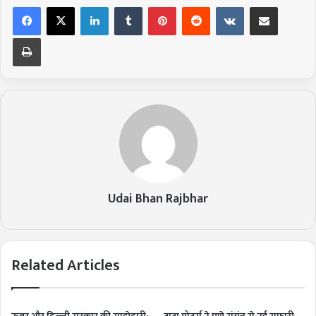
LinkedIn
Tumblr
Pinterest
Reddit
VKontakte
Share via Email
Print
Udai Bhan Rajbhar
Related Articles