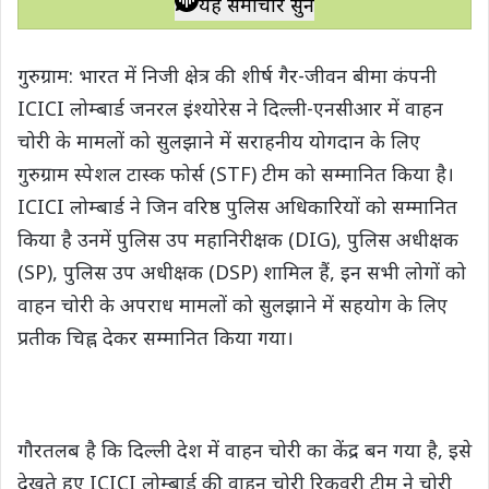
यह समाचार सुनें
t
e
t
e
y
r
s
b
t
g
L
e
गुरुग्राम: भारत में निजी क्षेत्र की शीर्ष गैर-जीवन बीमा कंपनी
A
o
e
r
i
ICICI लोम्बार्ड जनरल इंश्योरेस ने दिल्ली-एनसीआर में वाहन
p
o
r
a
n
चोरी के मामलों को सुलझाने में सराहनीय योगदान के लिए
p
k
m
k
गुरुग्राम स्पेशल टास्क फोर्स (STF) टीम को सम्मानित किया है।
ICICI लोम्बार्ड ने जिन वरिष्ठ पुलिस अधि‍कारियों को सम्मानित
किया है उनमें पुलिस उप महानिरीक्षक (DIG), पुलिस अधीक्षक
(SP), पुलिस उप अधीक्षक (DSP) शामिल हैं, इन सभी लोगों को
वाहन चोरी के अपराध मामलों को सुलझाने में सहयोग के लिए
प्रतीक चिह्न देकर सम्मानित किया गया।
गौरतलब है कि दिल्ली देश में वाहन चोरी का केंद्र बन गया है, इसे
देखते हुए ICICI लोम्बार्ड की वाहन चोरी रिकवरी टीम ने चोरी