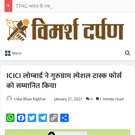
TPAG भारत के रक्त सुरक्षा पारिस्थितिकी तंत्र को मज़बूत करने के लिए विशेषज्ञों को एक मंच पर लाया
S
Menu
ICICI लोम्बार्ड ने गुरुग्राम स्पेशल टास्क फोर्स
को सम्मानित किया
Udai Bhan Rajbhar
January 21, 2021
0
1 minute read
W
F
T
T
C
S
h
a
w
e
o
h
a
c
i
l
p
a