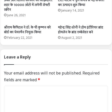
ऊबर और दिल्ली सरकार की साझेदारी:
टाटा मोटर्स ने पुणे संयंत्र से नई सफारी
शहर के 10000 ऑटो में लगेगी सेफ्टी
का उत्पादन शुरू किया
स्क्रीन
January 14, 2021
June 26, 2021
श्रीराम कैपिटल ने डॉ. के पी कृष्णन को
महेन्द्र सिंह धोनी ने होम इंटीरियर ब्रांड
बोर्ड का चेयरमैन नियुक्त किया
होमलेन के ब्रांड एम्बेसेडर बने
February 22, 2021
August 2, 2021
Leave a Reply
Your email address will not be published.
Required
fields are marked
*
C
o
m
m