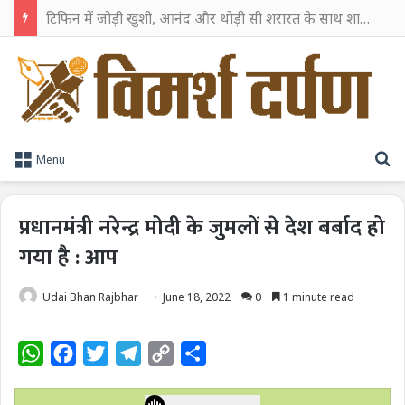
टिफिन में जोड़ी खुशी, आनंद और थोड़ी सी शरारत के साथ शाहरुख खान ने टिफिन बॉक्स को दी हैप्पी एंडिंग
S
Menu
प्रधानमंत्री नरेन्द्र मोदी के जुमलों से देश बर्बाद हो
गया है : आप
Udai Bhan Rajbhar
June 18, 2022
0
1 minute read
W
F
T
T
C
S
h
a
w
e
o
h
a
c
i
l
p
a