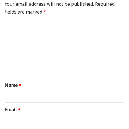
Your email address will not be published.
Required
fields are marked
*
C
o
m
m
e
n
t
*
Name
*
Email
*