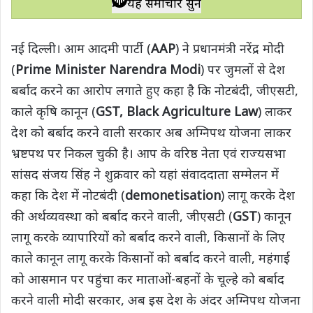
यह समाचार सुनें
t
e
t
e
y
r
s
b
t
g
L
e
नई दिल्ली। आम आदमी पार्टी (
AAP
) ने प्रधानमंत्री नरेंद्र मोदी
A
o
e
r
i
(
Prime Minister Narendra Modi
) पर जुमलों से देश
p
o
r
a
n
बर्बाद करने का आरोप लगाते हुए कहा है कि नोटबंदी, जीएसटी,
p
k
m
k
काले कृषि कानून (
GST, Black Agriculture Law
) लाकर
देश को बर्बाद करने वाली सरकार अब अग्निपथ योजना लाकर
भ्रष्टपथ पर निकल चुकी है। आप के वरिष्ठ नेता एवं राज्यसभा
सांसद संजय सिंह ने शुक्रवार को यहां संवाददाता सम्मेलन में
कहा कि देश में नोटबंदी (
demonetisation
) लागू करके देश
की अर्थव्यवस्था को बर्बाद करने वाली, जीएसटी (
GST
) कानून
लागू करके व्यापारियों को बर्बाद करने वाली, किसानों के लिए
काले कानून लागू करके किसानों को बर्बाद करने वाली, महंगाई
को आसमान पर पहुंचा कर माताओं-बहनों के चूल्हे को बर्बाद
करने वाली मोदी सरकार, अब इस देश के अंदर अग्निपथ योजना