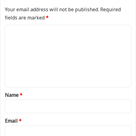
Your email address will not be published.
Required
fields are marked
*
C
o
m
m
e
n
t
*
Name
*
Email
*