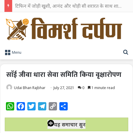
टिफिन में जोड़ी खुशी, आनंद और थोड़ी सी शरारत के साथ शाहरुख खान ने टिफिन बॉक्स को दी हैप्पी एंडिंग
S
Menu
साॅई जीवा धारा सेवा समिति किया वृक्षारोपण
Udai Bhan Rajbhar
July 27, 2021
0
1 minute read
W
F
T
T
C
S
h
a
w
e
o
h
a
c
i
l
p
a
यह समाचार सुनें
t
e
t
e
y
r