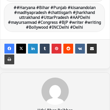
#Haryana #Bihar #Punjab #kisanandolan
#madhyapradesh #chattisgarh #jharkhand
uttrakhand #UttarPradesh #AAPDelhi
#mayursamvad #Congress #BJP #writer #writing
#Bollywood #INCDelhi #Delhi
LinkedIn
Tumblr
Pinterest
Reddit
VKontakte
Share via Email
Print