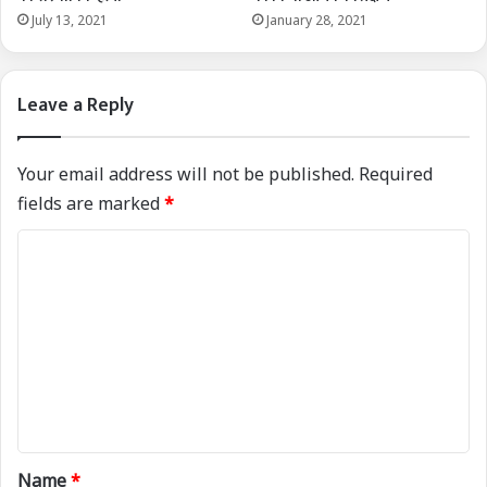
July 13, 2021
January 28, 2021
Leave a Reply
Your email address will not be published.
Required
fields are marked
*
C
o
m
m
e
n
t
*
Name
*