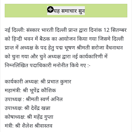
h
a
w
e
o
h
a
c
i
l
p
a
यह समाचार सुनें
t
e
t
e
y
r
s
b
t
g
L
e
नई दिल्ली: संस्कार भारती दिल्ली प्रान्त द्वारा दिनांक 12 सितम्बर
A
o
e
r
i
को हिन्दी भवन में बैठक का आयोजन किया गया जिसमे दिल्ली
p
o
r
a
n
प्रान्त में अध्यक्ष के पद हेतु पद्म भूषण श्रीमती सरोजा वैधनाथन
p
k
m
k
को चुना गया और चुने अध्यक्ष द्वारा नई कार्यकारिणी में
निम्नलिखित पदाधिकारी मनोनीत किये गए :-
कार्यकारी अध्यक्ष: श्री प्रभात कुमार
महामंत्री: श्री भूपेंद्र कौशिक
उपाध्यक्ष : श्रीमती स्वर्ण अनिल
उपाध्यक्ष: श्री देवेंद्र खन्ना
कोषाध्यक्ष: श्री महेंद्र गुप्ता
मंत्री: श्री शैलेश श्रीवास्तव