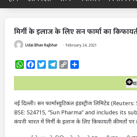
मिर्गी के इलाज के लिए सन फार्मा का किफाय
Udai Bhan Rajbhar
February 24, 2021
W
F
T
T
C
S
h
a
w
e
o
h
a
c
i
l
p
a
य
t
e
t
e
y
r
s
b
t
g
L
e
नई दिल्ली। सन फार्मास्युटिकल इंडस्ट्रीज लिमिटेड 
A
o
e
r
i
BSE: 524715, “Sun Pharma” and includes its sub
p
o
r
a
n
कंपनी भारत में मिर्गी के इलाज के लिए किफायती कीमतों पर ब्
p
k
m
k