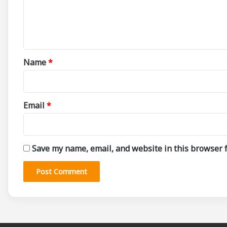
e
n
t
*
Name
*
Email
*
Save my name, email, and website in this browser f