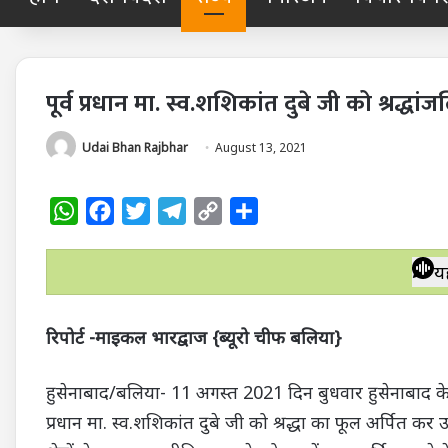
पूर्व प्रधान मा. स्व.शशिकांत दुबे जी को श्रद्धांज
Udai Bhan Rajbhar
August 13, 2021
W
F
T
T
C
S
h
a
w
e
o
h
a
c
i
l
p
a
य
t
e
t
e
y
r
s
b
t
g
L
e
रिपोर्ट -माइकल भारद्वाज {ब्यूरो चीफ बलिया}
A
o
e
r
i
p
o
r
a
n
हुसेनाबाद/बलिया- 11 अगस्त 2021 दिन बुधवार हुसेनाबाद के
p
k
m
k
प्रधान मा. स्व.शशिकांत दुबे जी को श्रद्धा का फूल अर्पित कर