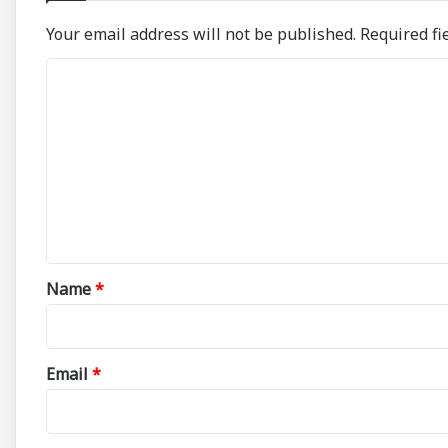
Your email address will not be published.
Required fi
C
o
m
m
e
n
t
*
Name
*
Email
*