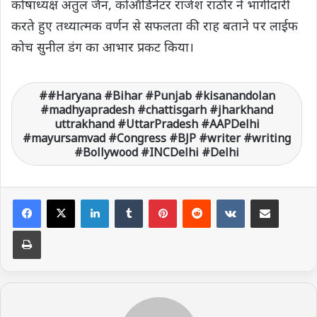
कोषाध्यक्ष अतुल जैन, कोऑर्डिनेटर राजेश राठौर ने भागीदारी
करते हुए तथ्यात्मक वर्णन से ‌सफलता की राह बताने पर लाईफ
कोच सुनील डंग का आभार प्रकट किया।
#Haryana #Bihar #Punjab #kisanandolan
#madhyapradesh #chattisgarh #jharkhand
uttrakhand #UttarPradesh #AAPDelhi
#mayursamvad #Congress #BJP #writer #writing
#Bollywood #INCDelhi #Delhi
LinkedIn
Tumblr
Pinterest
Reddit
VKontakte
Share via Email
Print