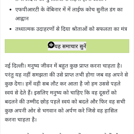
t
e
t
e
y
r
एफपीआरटी के वेबिनार में में लाईफ कोच सुनील डंग का
s
b
t
g
L
e
आह्वान
A
o
e
r
i
तथ्यात्मक उदाहरणों से दिया श्रोताओं को सफलता का मंत्र
p
o
r
a
n
p
k
m
k
यह समाचार सुनें
नई दिल्ली। मनुष्य जीवन में बहुत कुछ प्राप्त करना चाहता है।
परंतु यह नहीं समझता की उसे प्राप्त तभी होगा जब वह अपने से
कुछ देेगा। हमें वही सब लौट कर आता है जो हम उससे पहले
स्वयं से देते हैं। इसलिए मनुष्य को चाहिए कि वह दूसरों को
बदलने की उम्मीद छोड़ पहले स्वयं को बदले और फिर वह सभी
कुछ अपनी ओर से भगवान को अर्पण करे जिसे वह हासिल
करना चा‌हता है।