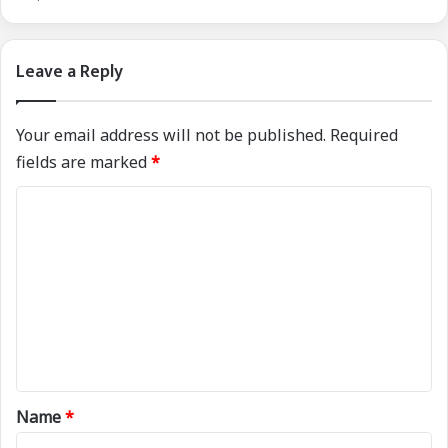
Leave a Reply
Your email address will not be published.
Required
fields are marked
*
C
o
m
m
e
n
t
*
Name
*