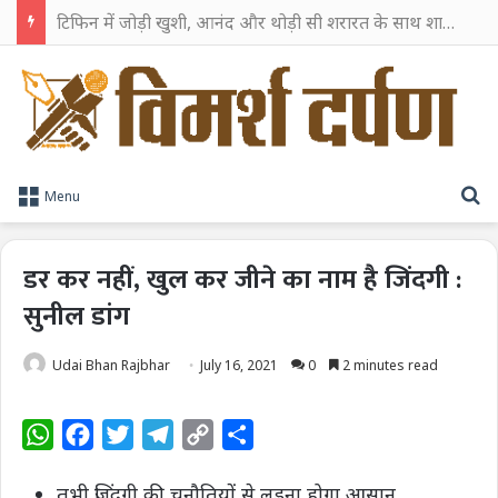
टिफिन में जोड़ी खुशी, आनंद और थोड़ी सी शरारत के साथ शाहरुख खान ने टिफिन बॉक्स को दी हैप्पी एंडिंग
S
Menu
डर कर नहीं, खुल कर जीने का नाम है ‌जिंदगी :
सुनील डांग
Udai Bhan Rajbhar
July 16, 2021
0
2 minutes read
W
F
T
T
C
S
h
a
w
e
o
h
तभी जिंदगी की चुनौतियों से लड़ना होगा आसान
a
c
i
l
p
a