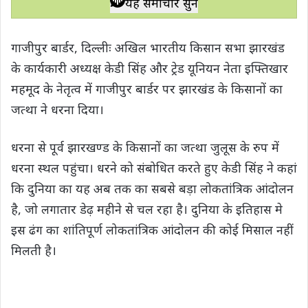
यह समाचार सुनें
t
e
t
e
y
r
s
b
t
g
L
e
गाजीपुर बार्डर, दिल्लीः अखिल भारतीय किसान सभा झारखंड
A
o
e
r
i
के कार्यकारी अध्यक्ष केडी सिंह और ट्रेड यूनियन नेता इफ्तिखार
p
o
r
a
n
महमूद के नेतृत्व में गाजीपुर बार्डर पर झारखंड के किसानों का
p
k
m
k
जत्था ने धरना दिया।
धरना से पूर्व झारखण्ड के किसानों का जत्था जुलूस के रुप में
धरना स्थल पहुंचा। धरने को संबोधित करते हुए केडी सिंह ने कहां
कि दुनिया का यह अब तक का सबसे बड़ा लोकतांत्रिक आंदोलन
है, जो लगातार डेढ़ महीने से चल रहा है। दुनिया के इतिहास मे
इस ढंग का शांतिपूर्ण लोकतांत्रिक आंदोलन की कोई मिसाल नहीं
मिलती है।