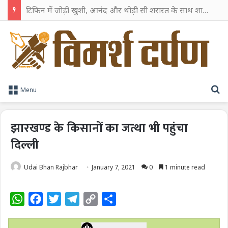
टिफिन में जोड़ी खुशी, आनंद और थोड़ी सी शरारत के साथ शाहरुख खान ने टिफिन बॉक्स को दी हैप्पी एंडिंग
S
Menu
झारखण्ड के किसानों का जत्था भी पहुंचा
दिल्ली
Udai Bhan Rajbhar
January 7, 2021
0
1 minute read
W
F
T
T
C
S
h
a
w
e
o
h
a
c
i
l
p
a