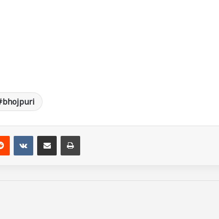
#bhojpuri
Reddit
VKontakte
Share via Email
Print