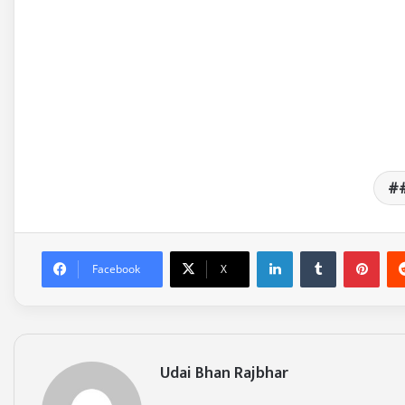
LinkedIn
Tumblr
Pinterest
Facebook
X
Udai Bhan Rajbhar