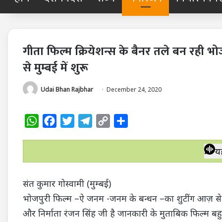
गीता फिल्म क्रियेशन्स के बैनर तले बन रही 
से मुम्बई में शुरू
Udai Bhan Rajbhar
December 24, 2020
W
F
T
T
C
S
h
a
w
e
o
h
a
c
i
l
p
a
य
t
e
t
e
y
r
s
b
t
g
L
e
संत कुमार गोस्वामी (मुम्बई)
A
o
e
r
i
भोजपुरी फिल्म –ऐ जनम -जनम के बन्धन –का शुटींग आज़ से मुम
p
o
r
a
n
और निर्माता रंजन सिंह जी है जानकारी के मुताबिक फिल्म बह
p
k
m
k