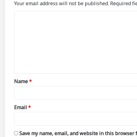
Your email address will not be published.
Required fi
C
o
m
m
e
n
t
*
Name
*
Email
*
Save my name, email, and website in this browser f