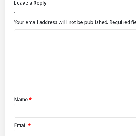
Leave a Reply
Your email address will not be published.
Required fi
C
o
m
m
e
n
t
*
Name
*
Email
*