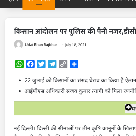
किसान आंदोलन पर पुलिस की पैनी नजर,डीसी
Udai Bhan Rajbhar
July 18, 2021
W
F
T
T
C
S
h
a
w
e
o
h
22 जुलाई को किसानों का संसद घेराव का किया है ऐला
a
c
i
l
p
a
t
e
t
e
y
r
आईपीएस अधिकारी संजय कुमार त्यागी को मिला रणनीति
s
b
t
g
L
e
A
o
e
r
i
य
p
o
r
a
n
p
k
m
k
नई दिल्ली। दिल्ली की सीमाओं पर तीन कृषि कानूनों के खिलाफ