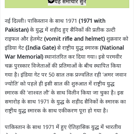
यह समाचार सुनें
t
e
t
e
y
r
s
b
t
g
L
e
नई दिल्ली। पाकिस्तान के साथ 1971
(1971 with
A
o
e
r
i
Pakistan)
के युद्ध में शहीद हुए सैनिकों की प्रतीक उल्टी
p
o
r
a
n
राइफल और हेलमेट
(vomit rifle and helmet)
शुक्रवार को
p
k
m
k
इंडिया गेट
(India Gate)
से राष्ट्रीय युद्ध स्मारक
(National
War Memorial)
स्थानांतरित कर दिया गया। इसे परमवीर
चक्र पुरस्कार विजेताओं की प्रतिमाओं के बीच स्थापित किया
गया है। इंडिया गेट पर 50 साल तक प्रज्वलित रही ‘अमर जवान
ज्योति’ को पहले ही इसी साल की शुरुआत में राष्ट्रीय युद्ध
स्मारक की ‘शाश्वत लौ’ के साथ विलीन किया जा चुका है। इस
समारोह के साथ 1971 के युद्ध के शहीद सैनिकों के स्मारक का
राष्ट्रीय युद्ध स्मारक के साथ एकीकरण पूरा हो गया है।
पाकिस्तान के साथ 1971 में हुए ऐतिहासिक युद्ध में भारतीय