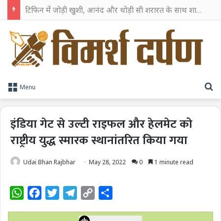
टिफिन में जोड़ी खुशी, आनंद और थोड़ी सी शरारत के साथ शाहरुख खान ने टिफिन बॉक्स को दी हैप्पी एंडिंग
S
Menu
इंडिया गेट से उल्टी राइफल और हेलमेट को
राष्ट्रीय युद्ध स्मारक स्थानांतरित किया गया
Udai Bhan Rajbhar
May 28, 2022
0
1 minute read
W
F
T
T
C
S
h
a
w
e
o
h
a
c
i
l
p
a