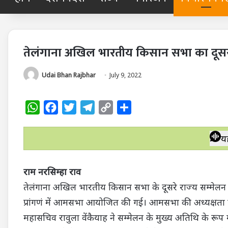
तेलंगाना अखिल भारतीय किसान सभा का दूसरा 
Udai Bhan Rajbhar
July 9, 2022
W
F
T
T
C
S
h
a
w
e
o
h
a
c
i
l
p
a
य
t
e
t
e
y
r
s
b
t
g
L
e
राम नरसिम्हा राव
A
o
e
r
i
तेलंगाना अखिल भारतीय किसान सभा के दूसरे राज्य सम्मेलन के
p
o
r
a
n
प्रांगणं में आमसभा आयोजित की गई। आमसभा की अध्यक्षता 
p
k
m
k
महासचिव रावुला वेंकैयाह ने सम्मेलन के मुख्य अतिथि के रू