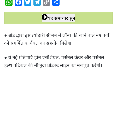
W
F
T
T
C
S
h
a
w
e
o
h
a
c
i
l
p
a
यह समाचार सुनें
t
e
t
e
y
r
s
b
t
g
L
e
● ब्रांड द्वारा इस त्योहारी सीज़न में लॉन्च की जाने वाले नए वर्गों
A
o
e
r
i
को समर्पित कार्यबल का सहयोग मिलेगा
p
o
r
a
n
p
k
m
k
● ये नई प्रतिभाएं होम एसेंशियल, पर्सनल केयर और पर्सनल
हेल्थ वर्टिकल की मौजूदा प्रोडक्ट लाइन को मजबूत करेंगी।