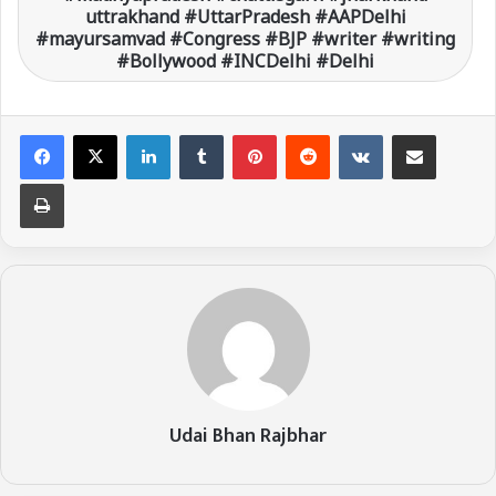
uttrakhand #UttarPradesh #AAPDelhi
#mayursamvad #Congress #BJP #writer #writing
#Bollywood #INCDelhi #Delhi
LinkedIn
Tumblr
Pinterest
Reddit
VKontakte
Share via Email
Print
Udai Bhan Rajbhar