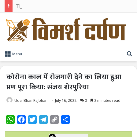
TPAG भारत के रक्त सुरक्षा पारिस्थितिकी तंत्र को मज़बूत करने के लिए विशेषज्ञों को एक मंच पर लाया
S
Menu
कोरोना काल में रोजगारी देने का लिया हुआ
प्रण पूरा किया: संजय शेरपुरिया
Udai Bhan Rajbhar
July 16, 2022
0
2 minutes read
W
F
T
T
C
S
h
a
w
e
o
h
a
c
i
l
p
a