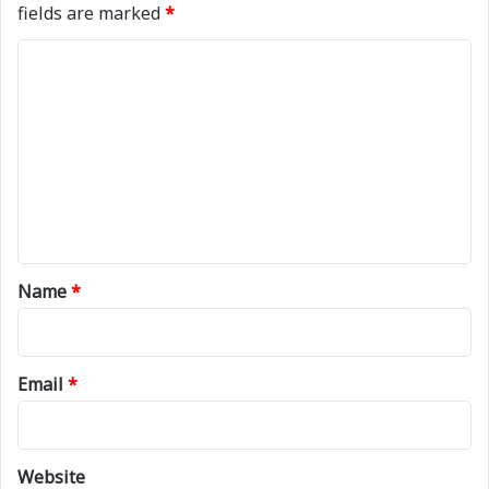
fields are marked
*
C
o
m
m
e
n
t
*
Name
*
Email
*
Website