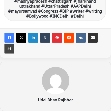
#madhyapradesh #chattisgarh #jharkhand
uttrakhand #UttarPradesh #AAPDelhi
#mayursamvad #Congress #BJP #writer #writing
#Bollywood #INCDelhi #Delhi
LinkedIn
Tumblr
Pinterest
Reddit
VKontakte
Share via Email
Print
Udai Bhan Rajbhar