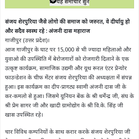
यह समाचार सुनें
t
e
t
e
y
r
s
b
t
g
L
e
संजय शेरपुरिया जैसे लोगो की समाज को जरुरत, वे दीर्घायु हो
A
o
e
r
i
और सदैव स्वस्थ रहे : अंजनी दास महाराज
p
o
r
a
n
गाजीपुर (उत्तर प्रदेश)।
p
k
m
k
आज गाजीपुर के घाट पर 15,000 से भी ज्यादा महिलाओ और
युवाओ की उपस्थिति में बेरोजगारों को रोजगारी दिलाने के एक
उत्कृष्ट कार्यक्रम, सामाजिक उद्यमी और यूथ रूरल एंटर प्रेन्योर
फाउन्डेशन के चीफ मेंटर संजय शेरपुरिया की अध्यक्षता में संपन्न
हुआ। इस कार्यक्रम का दीप-प्रागट्य स्वामी अंजनी दास जी के
कर-कमलो से हुआ। जिसमे यूनियन बेंक के श्री धर्मेन्द्र जी, संघ के
श्री प्रेम सागर जी और खादी ग्रामोद्योग के श्री वि.के. सिंह जी
खास उपस्थित रहे।
चार विविध कम्पनियों के साथ करार करके संजय शेरपुरिया जी