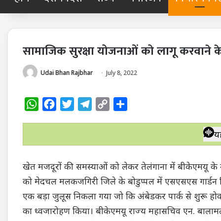
सामाजिक सुरक्षा योजनाओं को लागू करवाने के 
Udai Bhan Rajbhar
July 8, 2022
W
F
T
T
C
S
h
a
w
e
o
h
a
c
i
l
p
a
य
t
e
t
e
y
r
s
b
t
g
L
e
खेत मजदूरों की समस्याओं को लेकर तेलंगाना में बीकेएमयू के
A
o
e
r
i
को मेदचल मलकजगिरी जिले के बोडुप्पल में एसएसएस गार्डन स्थि
p
o
r
a
n
एक बड़ा जुलूस निकला गया जो कि अंबेडकर पार्क से शुरू होकर 
p
k
m
k
का ध्वजारोहण किया। बीकेएमयू राज्य महासचिव एन. बालामल्ले