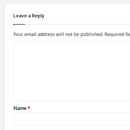
Leave a Reply
Your email address will not be published.
Required fi
C
o
m
m
e
n
t
*
Name
*