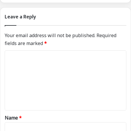
Leave a Reply
Your email address will not be published.
Required
fields are marked
*
C
o
m
m
e
n
t
*
Name
*