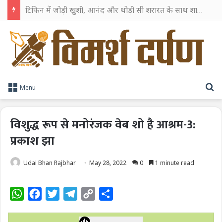
टिफिन में जोड़ी खुशी, आनंद और थोड़ी सी शरारत के साथ शाहरुख खान ने टिफिन बॉक्स को दी हैप्पी एंडिंग
S
Menu
विशुद्ध रूप से मनोरंजक वेब शो है आश्रम-3:
प्रकाश झा
Udai Bhan Rajbhar
May 28, 2022
0
1 minute read
W
F
T
T
C
S
h
a
w
e
o
h
a
c
i
l
p
a