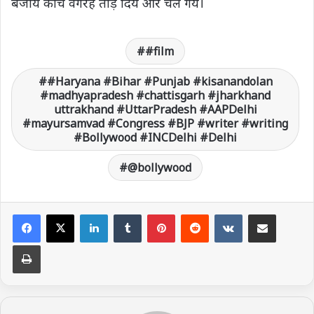
बजाय कांच वगैरह तोड़ दिये और चले गये।
#film
#Haryana #Bihar #Punjab #kisanandolan
#madhyapradesh #chattisgarh #jharkhand
uttrakhand #UttarPradesh #AAPDelhi
#mayursamvad #Congress #BJP #writer #writing
#Bollywood #INCDelhi #Delhi
@bollywood
LinkedIn
Tumblr
Pinterest
Reddit
VKontakte
Share via Email
Print