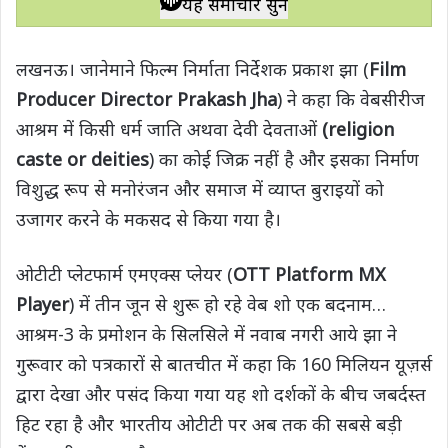
यह समाचार सुनें
t
e
t
e
y
r
s
b
t
g
L
e
लखनऊ। जानेमाने फिल्म निर्माता निर्देशक प्रकाश झा (
Film
A
o
e
r
i
Producer Director Prakash Jha
) ने कहा कि वेबसीरीज
p
o
r
a
n
आश्रम में किसी धर्म जाति अथवा देवी देवताओं
(religion
p
k
m
k
caste or deities
) का कोई जिक्र नहीं है और इसका निर्माण
विशुद्ध रूप से मनोरंजन और समाज में व्याप्त बुराइयों को
उजागर करने के मकसद से किया गया है।
ओटीटी प्लेटफार्म एमएक्स प्लेयर (
OTT Platform MX
Player
) में तीन जून से शुरू हो रहे वेब शो एक बदनाम…
आश्रम-3 के प्रमोशन के सिलसिले में नवाब नगरी आये झा ने
गुरूवार को पत्रकारों से बातचीत में कहा कि 160 मिलियन यूज़र्स
द्वारा देखा और पसंद किया गया यह शो दर्शकों के बीच जबर्दस्त
हिट रहा है और भारतीय ओटीटी पर अब तक की सबसे बड़ी