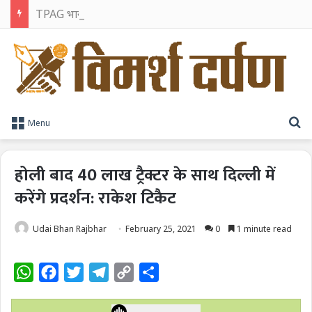
TPAG भारत के रक्त सुरक्षा पारिस्थितिकी तंत्र को मज़बूत करने के लिए विशेषज्ञों को एक मंच पर लाया
S
Menu
होली बाद 40 लाख ट्रैक्टर के साथ दिल्ली में
करेंगे प्रदर्शन: राकेश टिकैट
Udai Bhan Rajbhar
February 25, 2021
0
1 minute read
W
F
T
T
C
S
h
a
w
e
o
h
a
c
i
l
p
a