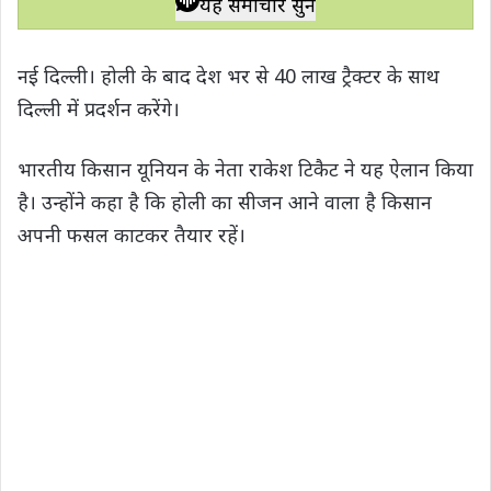
यह समाचार सुनें
t
e
t
e
y
r
s
b
t
g
L
e
नई दिल्ली। होली के बाद देश भर से 40 लाख ट्रैक्टर के साथ
A
o
e
r
i
दिल्ली में प्रदर्शन करेंगे।
p
o
r
a
n
p
k
m
k
भारतीय किसान यूनियन के नेता राकेश टिकैट ने यह ऐलान किया
है। उन्होंने कहा है कि होली का सीजन आने वाला है किसान
अपनी फसल काटकर तैयार रहें।