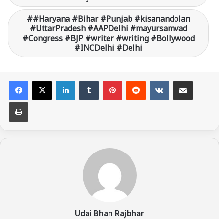
#Haryana #Bihar #Punjab #kisanandolan
#UttarPradesh #AAPDelhi #mayursamvad
#Congress #BJP #writer #writing #Bollywood
#INCDelhi #Delhi
LinkedIn
Tumblr
Pinterest
Reddit
VKontakte
Share via Email
Print
Udai Bhan Rajbhar