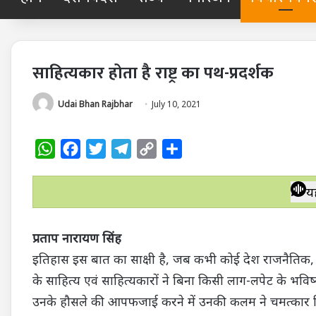
साहित्यकार होता है राष्ट्र का पथ-प्रदर्शक
Udai Bhan Rajbhar
July 10, 2021
W
F
T
T
C
S
h
a
w
e
o
h
a
c
i
l
p
a
य
t
e
t
e
y
r
s
b
t
g
L
e
प्रताप नारायण सिंह
A
o
e
r
i
इतिहास इस बात का साक्षी है, जब कभी कोई देश राजनैतिक,
p
o
r
a
n
के साहित्य एवं साहित्यकारों ने बिना किसी लाग-लपेट के भविष्
p
k
m
k
उनके हौसले की आपफजाई करने में उनकी कलम ने चमत्कार किया