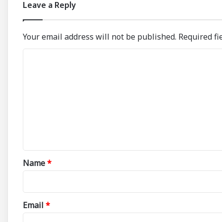
Leave a Reply
Your email address will not be published.
Required fi
C
o
m
m
e
n
t
*
Name
*
Email
*