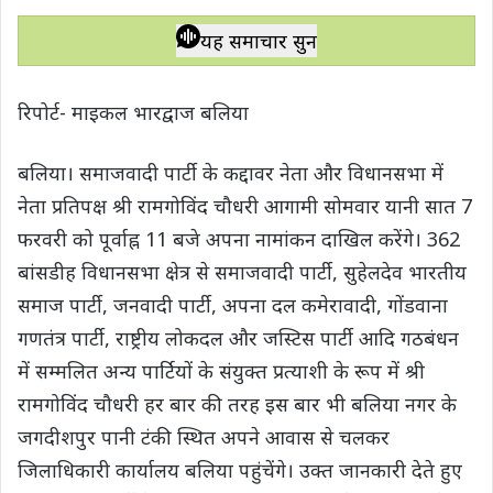
h
a
w
e
o
h
a
c
i
l
p
a
यह समाचार सुनें
t
e
t
e
y
r
s
b
t
g
L
e
रिपोर्ट- माइकल भारद्वाज बलिया
A
o
e
r
i
p
o
r
a
n
बलिया। समाजवादी पार्टी के कद्दावर नेता और विधानसभा में
p
k
m
k
नेता प्रतिपक्ष श्री रामगोविंद चौधरी आगामी सोमवार यानी सात 7
फरवरी को पूर्वाह्न 11 बजे अपना नामांकन दाखिल करेंगे। 362
बांसडीह विधानसभा क्षेत्र से समाजवादी पार्टी, सुहेलदेव भारतीय
समाज पार्टी, जनवादी पार्टी, अपना दल कमेरावादी, गोंडवाना
गणतंत्र पार्टी, राष्ट्रीय लोकदल और जस्टिस पार्टी आदि गठबंधन
में सम्मलित अन्य पार्टियों के संयुक्त प्रत्याशी के रूप में श्री
रामगोविंद चौधरी हर बार की तरह इस बार भी बलिया नगर के
जगदीशपुर पानी टंकी स्थित अपने आवास से चलकर
जिलाधिकारी कार्यालय बलिया पहुंचेंगे। उक्त जानकारी देते हुए