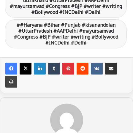
uttrakhand #UttarPradesh #AAPDelhi
#mayursamvad #Congress #BJP #writer #writing
#Bollywood #INCDelhi #Delhi
#Haryana #Bihar #Punjab #kisanandolan
#UttarPradesh #AAPDelhi #mayursamvad
#Congress #BJP #writer #writing #Bollywood
#INCDelhi #Delhi
LinkedIn
Tumblr
Pinterest
Reddit
VKontakte
Share via Email
Print