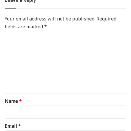
Leave a Reply
Your email address will not be published.
Required
fields are marked
*
C
o
m
m
e
n
t
*
Name
*
Email
*