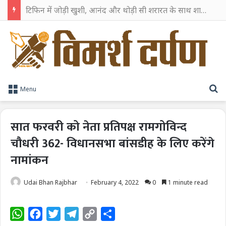
टिफिन में जोड़ी खुशी, आनंद और थोड़ी सी शरारत के साथ शाहरुख खान ने टिफिन बॉक्स को दी हैप्पी एंडिंग
S
Menu
सात फरवरी को नेता प्रतिपक्ष रामगोविन्द
चौधरी 362- विधानसभा बांसडीह के लिए करेंगे
नामांकन
Udai Bhan Rajbhar
February 4, 2022
0
1 minute read
W
F
T
T
C
S