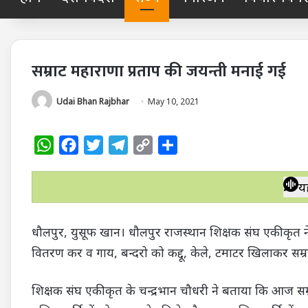
सम्राट महाराणा प्रताप की जयन्ती मनाई गई
Udai Bhan Rajbhar
May 10, 2021
W
F
T
T
C
S
h
a
w
e
o
h
a
c
i
l
p
a
य
t
e
t
e
y
r
s
b
t
g
L
e
धौलपुर, युसूफ खान। धौलपुर राजस्थान शिक्षक संघ एकीकृत ने आ
A
o
e
r
i
वितरण कर व गाय, बन्दरो को कद्दू, केले, टमाटर खिलाकर सम्
p
o
r
a
n
p
k
m
k
शिक्षक संघ एकीकृत के चन्द्रभान चौधरी ने बताया कि आज सम्राट