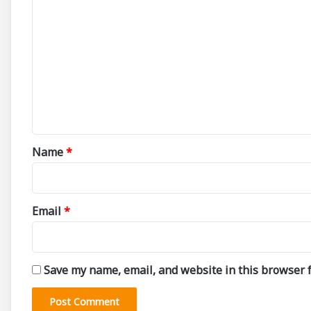
C
o
m
m
e
n
t
*
Name
*
Email
*
Save my name, email, and website in this browser f