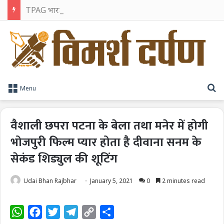
TPAG भारत के रक्त सुरक्षा पारिस्थितिकी तंत्र को मज़बूत करने के लिए विशेषज्ञों को एक मंच पर लाया
S
Menu
वैशाली छपरा पटना के बेला तथा मनेर में होगी
भोजपुरी फिल्म प्यार होता है दीवाना सनम के
सेकंड शिड्युल की शूटिंग
Udai Bhan Rajbhar
January 5, 2021
0
2 minutes read
W
F
T
T
C
S