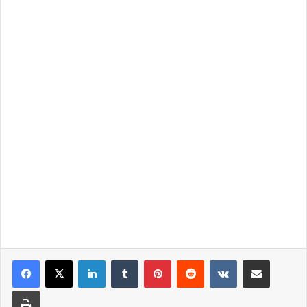
LinkedIn
Tumblr
Pinterest
Reddit
VKontakte
Share via Email
Print