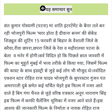
h
a
w
e
o
h
a
c
i
l
p
a
यह समाचार सुनें
t
e
t
e
y
r
s
b
t
g
L
e
संत कुमार गोस्वामी (पटना) मां शांति इंटरटेंमेंट के बैनर तले बन
A
o
e
r
i
रही भोजपुरी फिल्‍म ‘प्‍यार होता है दीवाना सनम’ की सेकेंड
p
o
r
a
n
शिड्युल की शूटिंग 15 फरवरी से बिहार के वैशाली जिले के
p
k
m
k
सरैया,रीवा छपरा,छपरा जिले के रेवा व मढ़ौरातथा पटना के
बेला व मनेर में होगी।सर्व विदित हो कि पिछले साल जनवरी में
फिल्‍म का मुहूर्त मुंबई में भव्‍य तरीके से किया गया, जिसमें फिल्‍म
की कास्‍ट के साथ इंडस्‍ट्री से जुड़े कई लोग भी मौजूद थे।नवोदित
एक्शन स्टार रोहित राज यादव भोजपुरी के सुपरस्टार गुंजन पंत
अमरपाली दुबे समेत कई चर्चित चेहरे इस फिल्म में नजर आने
वाले है बिग गंगा चैनल से जुड़े वरिष्ठ पत्रकार अनूप नारायण सिंह
इस फिल्म में काफी चैलेंजिंग भूमिका में नजर आने वाले हैं।इस
आशय की जानकारी फिल्म के निर्माता व नायक रोहित राज