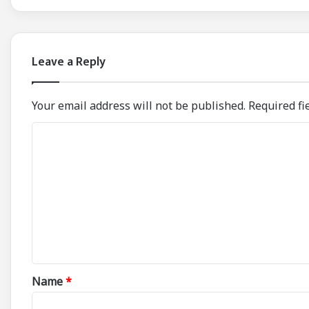
Leave a Reply
Your email address will not be published.
Required fi
C
o
m
m
e
n
t
*
Name
*