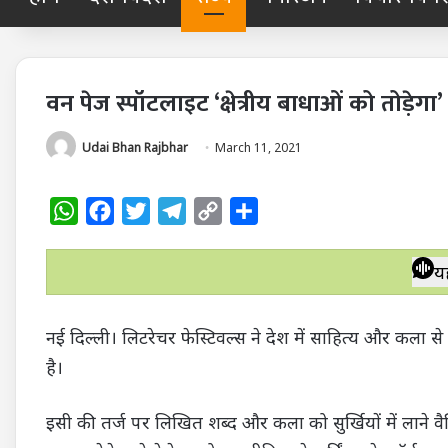
वन पेज स्पॉटलाइट ‘क्षेत्रीय बाधाओं को तोड़ेगा’
Udai Bhan Rajbhar
March 11, 2021
W
F
T
T
C
S
h
a
w
e
o
h
a
c
i
l
p
a
य
t
e
t
e
y
r
s
b
t
g
L
e
नई दिल्ली। लिटरेचर फेस्टिवल्स ने देश में साहित्य और कला से ज
A
o
e
r
i
है।
p
o
r
a
n
p
k
m
k
इसी की तर्ज पर लिखित शब्द और कला को सुर्खियों में लाने वैश