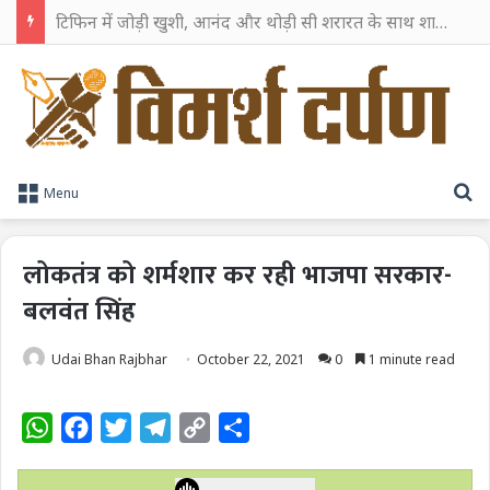
टिफिन में जोड़ी खुशी, आनंद और थोड़ी सी शरारत के साथ शाहरुख खान ने टिफिन बॉक्स को दी हैप्पी एंडिंग
S
Menu
लोकतंत्र को शर्मशार कर रही भाजपा सरकार-
बलवंत सिंह
Udai Bhan Rajbhar
October 22, 2021
0
1 minute read
W
F
T
T
C
S
h
a
w
e
o
h
a
c
i
l
p
a