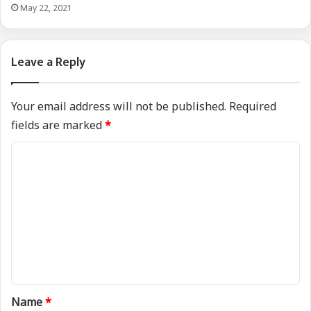
May 22, 2021
Leave a Reply
Your email address will not be published.
Required
fields are marked
*
C
o
m
m
e
n
t
*
Name
*