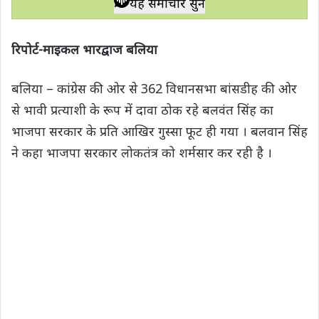
यह समाचार सुनें
t
e
t
e
y
r
s
b
t
g
L
e
रिपोर्ट-माइकल भारद्वाज बलिया
A
o
e
r
i
p
o
r
a
n
बलिया – कांग्रेस की ओर से 362 विधानसभा बांसडीह की ओर
p
k
m
k
से भावी प्रत्याशी के रूप में दावा ठोक रहे बलवंत सिंह का
भाजपा सरकार के प्रति आखिर गुस्सा फूट ही गया । बलवान सिंह
ने कहा भाजपा सरकार लोकतंत्र को शर्मसार कर रही है ।