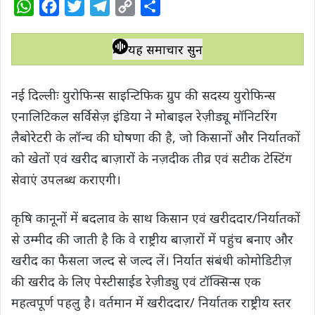
W
F
T
T
C
S
h
a
w
e
o
h
a
c
i
l
p
a
यह समाचार सुनें
t
e
t
e
y
r
s
b
t
g
L
e
नई दिल्लीः युरोफिन्स साइन्टिफिक ग्रुप की सदस्य युरोफिन्स
A
o
e
r
i
एनालिटिकल सर्विसेज़ इंडिया ने मोबाइल रेज़ीड्यू मॉनिटरिंग
p
o
r
a
n
लैबोरेटरी के लॉन्च की घोषणा की है, जो किसानों और निर्यातकों
p
k
m
k
को खेतों एवं खरीद बाज़ारों के नज़दीक तीव्र एवं सटीक टेस्टिंग
सेवाएं उपलब्ध कराएगी।
कृषि कानूनों में बदलाव के साथ किसान एवं खरीददार/निर्यातकों
से उम्मीद की जाती है कि वे राष्ट्रीय बाज़ारों में पहुंच बनाए और
खरीद का फैसला जल्द से जल्द लें। निर्यात संबंधी कोमोडिटीज़
की खरीद के लिए पेस्टीसाईड रेज़ीड्यु एवं टॉक्सिन्स एक
महत्वपूर्ण पहलु है। वर्तमान में खरीददार/ निर्यातक राष्ट्रीय स्तर