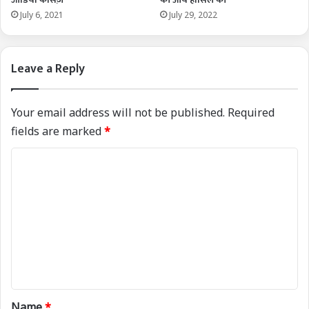
July 6, 2021
July 29, 2022
Leave a Reply
Your email address will not be published.
Required
fields are marked
*
C
o
m
m
e
n
t
*
Name
*