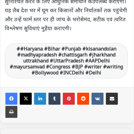
सुनिश्चित करने के लिए आधुनिक समाधान कउपलब्ध कराएगी।
यह लैब देश भर में घूम कर किसानों और निर्यातकों तक पहुंचेगी
और उन्हें फार्म स्तर पर ही जांच के भरोसेमंद, सटीक एवं त्वरित
विश्लेषण सुविधाएं मुहैया कराएगी।
#Haryana #Bihar #Punjab #kisanandolan
#madhyapradesh #chattisgarh #jharkhand
uttrakhand #UttarPradesh #AAPDelhi
#mayursamvad #Congress #BJP #writer #writing
#Bollywood #INCDelhi #Delhi
LinkedIn
Tumblr
Pinterest
Reddit
VKontakte
Share via Email
Print