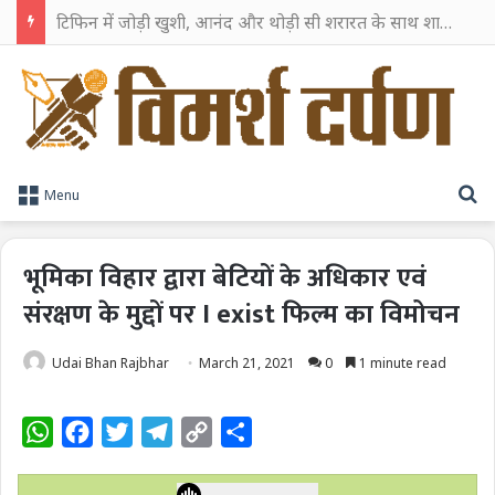
टिफिन में जोड़ी खुशी, आनंद और थोड़ी सी शरारत के साथ शाहरुख खान ने टिफिन बॉक्स को दी हैप्पी एंडिंग
S
Menu
भूमिका विहार द्वारा बेटियों के अधिकार एवं
संरक्षण के मुद्दों पर I exist फिल्म का विमोचन
Udai Bhan Rajbhar
March 21, 2021
0
1 minute read
W
F
T
T
C
S
h
a
w
e
o
h
a
c
i
l
p
a