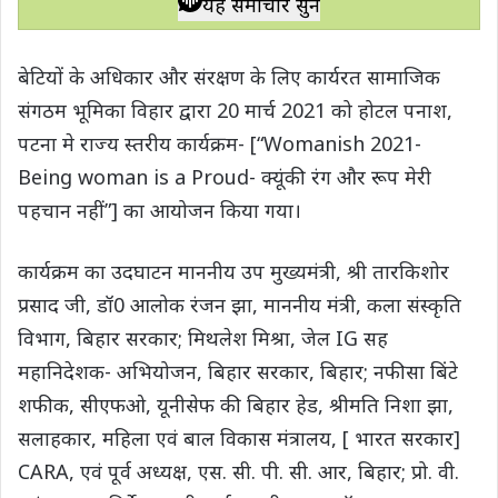
यह समाचार सुनें
t
e
t
e
y
r
s
b
t
g
L
e
बेटियों के अधिकार और संरक्षण के लिए कार्यरत सामाजिक
A
o
e
r
i
संगठम भूमिका विहार द्वारा 20 मार्च 2021 को होटल पनाश,
p
o
r
a
n
पटना मे राज्य स्तरीय कार्यक्रम- [“Womanish 2021-
p
k
m
k
Being woman is a Proud- क्यूंकी रंग और रूप मेरी
पहचान नहीं”] का आयोजन किया गया।
कार्यक्रम का उदघाटन माननीय उप मुख्यमंत्री, श्री तारकिशोर
प्रसाद जी, डॉ0 आलोक रंजन झा, माननीय मंत्री, कला संस्कृति
विभाग, बिहार सरकार; मिथलेश मिश्रा, जेल IG सह
महानिदेशक- अभियोजन, बिहार सरकार, बिहार; नफीसा बिंटे
शफीक, सीएफओ, यूनीसेफ की बिहार हेड, श्रीमति निशा झा,
सलाहकार, महिला एवं बाल विकास मंत्रालय, [ भारत सरकार]
CARA, एवं पूर्व अध्यक्ष, एस. सी. पी. सी. आर, बिहार; प्रो. वी.