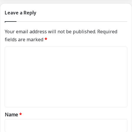
Leave a Reply
Your email address will not be published.
Required
fields are marked
*
C
o
m
m
e
n
t
*
Name
*