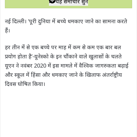
यह समाचार सुनें
t
e
t
e
y
r
s
b
t
g
L
e
नई दिल्ली। ‘पूरी दुनिया में बच्चे धमकाए जाने का सामना करते
A
o
e
r
i
हैं।
p
o
r
a
n
p
k
m
k
हर तीन में से एक बच्चे पर माह में कम से कम एक बार बल
प्रयोग होता है’-यूनेस्को के इन चौंकाने वाले खुलासों के चलते
यूएन ने नवंबर 2020 में इस मामले में वैश्विक जागरुकता बढ़ाई
और स्कूल में हिंसा और धमकाए जाने के खिलाफ अंतर्राष्ट्रीय
दिवस घोषित किया।