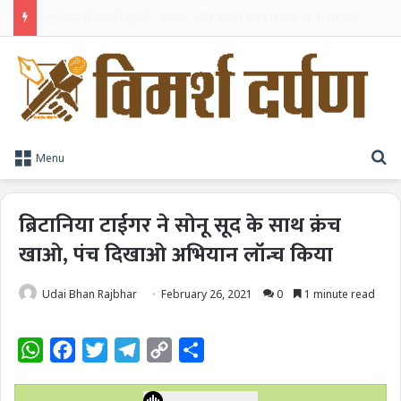
TPAG भारत के रक्त सुरक्षा पारिस्थितिकी तंत्र को मज़बूत करने के लिए विशेषज्ञों को एक मंच पर लाया
S
Menu
ब्रिटानिया टाईगर ने सोनू सूद के साथ क्रंच
खाओ, पंच दिखाओ अभियान लॉन्च किया
Udai Bhan Rajbhar
February 26, 2021
0
1 minute read
W
F
T
T
C
S
h
a
w
e
o
h
a
c
i
l
p
a