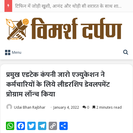
टिफिन में जोड़ी खुशी, आनंद और थोड़ी सी शरारत के साथ शाहरुख खान ने टिफिन बॉक्स को दी हैप्पी एंडिंग
S
Menu
प्रमुख एडटेक कंपनी जारो एज्‍युकेशन ने
कर्मचारियों के लिये लीडरशिप डेवलपमेंट
प्रोग्राम लॉन्‍च किया
Udai Bhan Rajbhar
January 4, 2022
0
2 minutes read
W
F
T
T
C
S