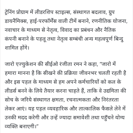
ट्रेनिंग प्रोग्राम में लीडरशिप स्‍टाइल्‍स, संस्‍थागत बदलाव, ग्रुप
डायनैमिक्‍स, हाई-परफॉर्मेंस वाली टीमें बनाने, रणनीतिक योजना,
नवाचार के माध्‍यम से नेतृत्‍व, विवाद का प्रबंधन और नैतिक
कंपनी बनाने के पहलू तथा नेतृत्‍व सम्‍बंधी अन्‍य महत्‍वपूर्ण बिन्‍दु
शामिल होंगे।
जारो एज्‍युकेशन की सीईओ रंजीता रमन ने कहा, “जारो में
हमारा मानना है कि सीखने की प्रक्रिया जीवनभर चलती रहती है
और इस पहल के माध्‍यम से हम अपने कर्मचारियों को कल के
लीडर्स बनने के लिये तैयार करना चाहते हैं, ताकि वे उद्यमिता की
सोच के जरिये संस्‍थागत क्षमता, रचनात्‍मकता और निरंतरता
लेकर आएं। यह पहल व्‍यवहारिक और तात्‍कालिक फैसले लेने में
उनकी मदद करेगी और उन्‍हें ज्‍यादा समावेशी तथा पहुँचने योग्‍य
व्‍यक्ति बनाएगी।”