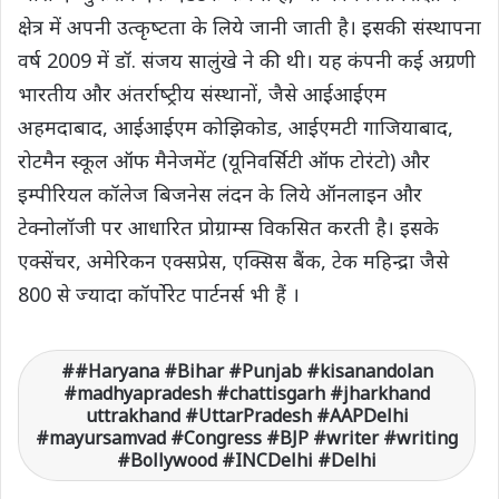
क्षेत्र में अपनी उत्‍कृष्‍टता के लिये जानी जाती है। इसकी संस्‍थापना
वर्ष 2009 में डॉ. संजय सालुंखे ने की थी। यह कंपनी कई अग्रणी
भारतीय और अंतर्राष्‍ट्रीय संस्‍थानों, जैसे आईआईएम
अहमदाबाद, आईआईएम कोझिकोड, आईएमटी गाजियाबाद,
रोटमैन स्‍कूल ऑफ मैनेजमेंट (यूनिवर्सिटी ऑफ टोरंटो) और
इम्‍पीरियल कॉलेज बिजनेस लंदन के लिये ऑनलाइन और
टेक्‍नोलॉजी पर आधारित प्रोग्राम्‍स विकसित करती है। इसके
एक्‍सेंचर, अमेरिकन एक्‍सप्रेस, एक्सिस बैंक, टेक महिन्‍द्रा जैसे
800 से ज्‍यादा कॉर्पोरेट पार्टनर्स भी हैं ।
#Haryana #Bihar #Punjab #kisanandolan
#madhyapradesh #chattisgarh #jharkhand
uttrakhand #UttarPradesh #AAPDelhi
#mayursamvad #Congress #BJP #writer #writing
#Bollywood #INCDelhi #Delhi