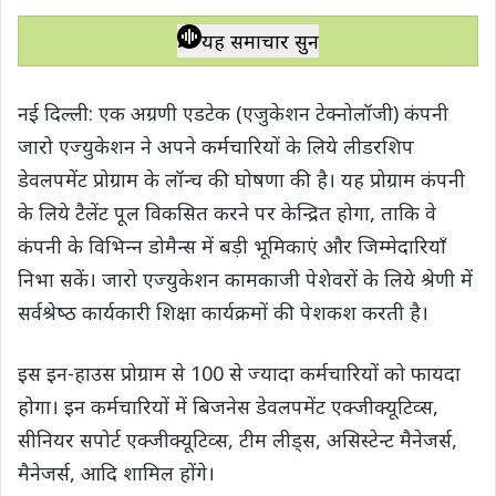
h
a
w
e
o
h
a
c
i
l
p
a
यह समाचार सुनें
t
e
t
e
y
r
s
b
t
g
L
e
नई दिल्ली: एक अग्रणी एडटेक (एजुकेशन टेक्‍नोलॉजी) कंपनी
A
o
e
r
i
जारो एज्‍युकेशन ने अपने कर्मचारियों के लिये लीडरशिप
p
o
r
a
n
डेवलपमेंट प्रोग्राम के लॉन्‍च की घोषणा की है। यह प्रोग्राम कंपनी
p
k
m
k
के लिये टैलेंट पूल विकसित करने पर केन्द्रित होगा, ताकि वे
कंपनी के विभिन्‍न डोमैन्‍स में बड़ी भूमिकाएं और जिम्‍मेदारियाँ
निभा सकें। जारो एज्‍युकेशन कामकाजी पेशेवरों के लिये श्रेणी में
सर्वश्रेष्‍ठ कार्यकारी शिक्षा कार्यक्रमों की पेशकश करती है।
इस इन-हाउस प्रोग्राम से 100 से ज्‍यादा कर्मचारियों को फायदा
होगा। इन कर्मचारियों में बिजनेस डेवलपमेंट एक्‍जीक्‍यूटिव्‍स,
सीनियर सपोर्ट एक्‍जीक्‍यूटिव्‍स, टीम लीड्स, असिस्‍टेन्‍ट मैनेजर्स,
मैनेजर्स, आदि शामिल होंगे।