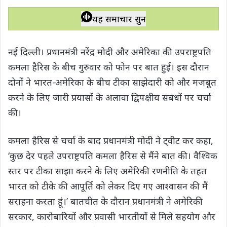
h
a
w
e
o
h
a
c
i
l
p
a
यह समाचार सुनें
t
e
t
e
y
r
s
b
t
g
L
e
नई दिल्ली। प्रधानमंत्री नरेंद्र मोदी और अमेरिका की उपराष्ट्रपति
A
o
e
r
i
कमला हैरिस के बीच गुरुवार को फोन पर बात हुई। इस दौरान
p
o
r
a
n
दोनों ने भारत-अमेरिका के बीच टीका साझेदारी को और मजबूत
p
k
m
k
करने के लिए जारी प्रयासों के अलावा द्विपक्षीय संबंधों पर चर्चा
की।
कमला हैरिस से चर्चा के बाद प्रधानमंत्री मोदी ने ट्वीट कर कहा,
‘कुछ देर पहले उपराष्ट्रपति कमला हैरिस से मैंने बात की। वैश्विक
स्तर पर टीका साझा करने के लिए अमेरिकी रणनीति के तहत
भारत को टीके की आपूर्ति को लेकर दिए गए आश्वासन की मैं
सराहना करता हूं।’ बातचीत के दौरान प्रधानमंत्री ने अमेरिकी
सरकार, कारोबारियों और प्रवासी भारतीयों से मिले सहयोग और