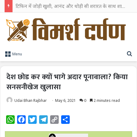
टिफिन में जोड़ी खुशी, आनंद और थोड़ी सी शरारत के साथ शाहरुख खान ने टिफिन बॉक्स को दी हैप्पी एंडिंग
S
Menu
देश छोड कर क्यों भागे अदार पूनावाला? किया
सनसनीखेज खुलासा
Udai Bhan Rajbhar
May 6, 2021
0
2 minutes read
W
F
T
T
C
S
h
a
w
e
o
h
a
c
i
l
p
a