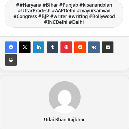
#Haryana #Bihar #Punjab #kisanandolan
#UttarPradesh #AAPDelhi #mayursamvad
#Congress #BJP #writer #writing #Bollywood
#INCDelhi #Delhi
LinkedIn
Tumblr
Pinterest
Reddit
VKontakte
Share via Email
Print
Udai Bhan Rajbhar