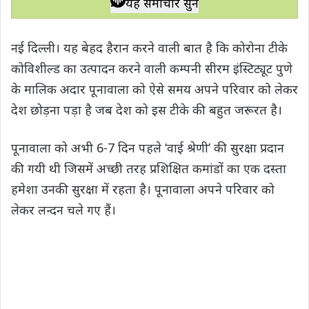
यह समाचार सुनें
t
e
t
e
y
r
s
b
t
g
L
e
नई दिल्ली। यह बेहद हैरान करने वाली बात है कि कोरोना टीके
A
o
e
r
i
कोविशील्ड का उत्पादन करने वाली कम्पनी सीरम इंस्टिट्यूट पुणे
p
o
r
a
n
के मालिक अदार पूनावाला को ऐसे समय अपने परिवार को लेकर
p
k
m
k
देश छोड़ना पड़ा है जब देश को इस टीके की बहुत जरूरत है।
पूनावाला को अभी 6-7 दिन पहले ‘वाई श्रेणी’ की सुरक्षा प्रदान
की गयी थी जिसमें अच्छी तरह प्रशिक्षित कमांडों का एक दस्ता
हमेशा उनकी सुरक्षा में रहता है। पूनावाला अपने परिवार को
लेकर लन्दन चले गए हैं।