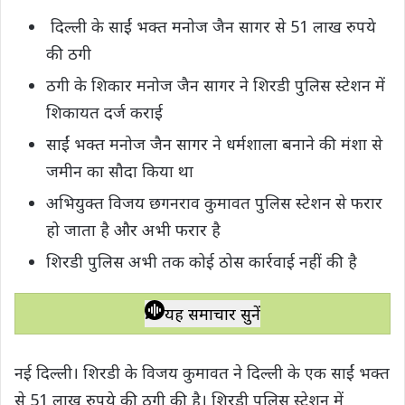
h
a
w
e
o
h
दिल्ली के साईं भक्त मनोज जैन सागर से 51 लाख रुपये
a
c
i
l
p
a
की ठगी
t
e
t
e
y
r
s
b
t
g
L
e
ठगी के शिकार मनोज जैन सागर ने शिरडी पुलिस स्टेशन में
A
o
e
r
i
शिकायत दर्ज कराई
p
o
r
a
n
साईं भक्त मनोज जैन सागर ने धर्मशाला बनाने की मंशा से
p
k
m
k
जमीन का सौदा किया था
अभियुक्त विजय छगनराव कुमावत पुलिस स्टेशन से फरार
हो जाता है और अभी फरार है
शिरडी पुलिस अभी तक कोई ठोस कार्रवाई नहीं की है
यह समाचार सुनें
नई दिल्ली। शिरडी के विजय कुमावत ने दिल्ली के एक साईं भक्त
से 51 लाख रुपये की ठगी की है। शिरडी पुलिस स्टेशन में