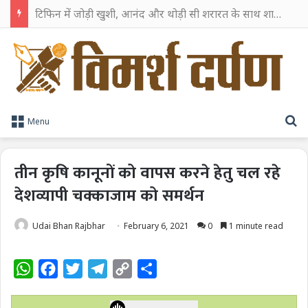
टिफिन में जोड़ी खुशी, आनंद और थोड़ी सी शरारत के साथ शाहरुख खान ने टिफिन बॉक्स को दी हैप्पी एंडिंग
S
Menu
तीन कृषि कानूनों को वापस करने हेतु चल रहे
देशव्यापी चक्काजाम को समर्थन
Udai Bhan Rajbhar
February 6, 2021
0
1 minute read
W
F
T
T
C
S
h
a
w
e
o
h
a
c
i
l
p
a