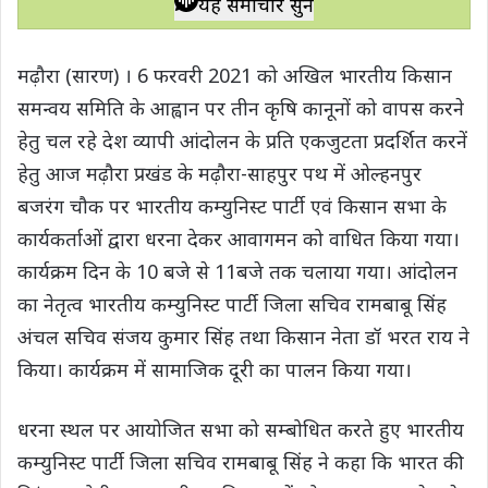
यह समाचार सुनें
t
e
t
e
y
r
s
b
t
g
L
e
मढ़ौरा (सारण) । 6 फरवरी 2021 को अखिल भारतीय किसान
A
o
e
r
i
समन्वय समिति के आह्वान पर तीन कृषि कानूनों को वापस करने
p
o
r
a
n
हेतु चल रहे देश व्यापी आंदोलन के प्रति एकजुटता प्रदर्शित करनें
p
k
m
k
हेतु आज मढ़ौरा प्रखंड के मढ़ौरा-साहपुर पथ में ओल्हनपुर
बजरंग चौक पर भारतीय कम्युनिस्ट पार्टी एवं किसान सभा के
कार्यकर्ताओं द्वारा धरना देकर आवागमन को वाधित किया गया।
कार्यक्रम दिन के 10 बजे से 11बजे तक चलाया गया। आंदोलन
का नेतृत्व भारतीय कम्युनिस्ट पार्टी जिला सचिव रामबाबू सिंह
अंचल सचिव संजय कुमार सिंह तथा किसान नेता डॉ भरत राय ने
किया। कार्यक्रम में सामाजिक दूरी का पालन किया गया।
धरना स्थल पर आयोजित सभा को सम्बोधित करते हुए भारतीय
कम्युनिस्ट पार्टी जिला सचिव रामबाबू सिंह ने कहा कि भारत की