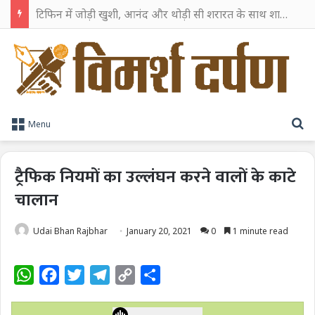
टिफिन में जोड़ी खुशी, आनंद और थोड़ी सी शरारत के साथ शाहरुख खान ने टिफिन बॉक्स को दी हैप्पी एंडिंग
S
Menu
ट्रैफिक नियमों का उल्लंघन करने वालों के काटे
चालान
Udai Bhan Rajbhar
January 20, 2021
0
1 minute read
W
F
T
T
C
S
h
a
w
e
o
h
a
c
i
l
p
a