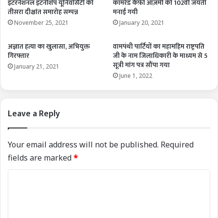
इंटरनेशनल इंटर्नशिप यूनिवर्सिटी की
कॉमरेड कैफ़ी आज़मी की 102वीं जयंती
तीसरा दीक्षांत समारोह सम्पन्न
मनाई गयी
November 25, 2021
January 20, 2021
अज्ञात हत्या का खुलासा, अभियुक्त
वामपंथी पार्टियों का महामहिम राष्ट्रपति
गिरफ्तार
जी के नाम जिलाधिकारी के माध्यम से 5
सूत्री मांग पत्र सौंपा गया
January 21, 2021
June 1, 2022
Leave a Reply
Your email address will not be published.
Required
fields are marked
*
C
o
m