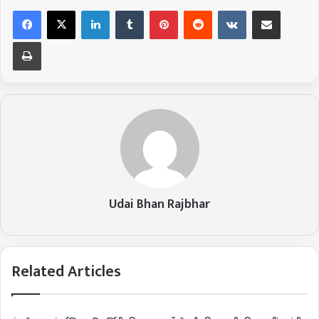
LinkedIn
Tumblr
Pinterest
Reddit
VKontakte
Share via Email
Print
Udai Bhan Rajbhar
Related Articles