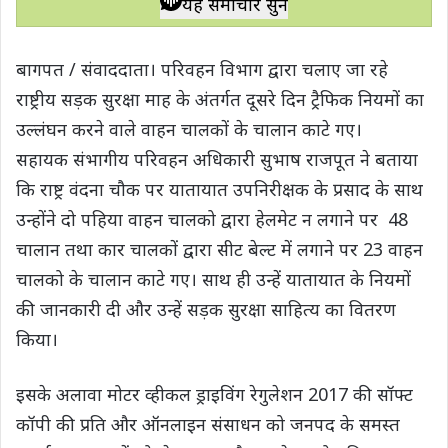
यह समाचार सुनें
t
e
t
e
y
r
s
b
t
g
L
e
बागपत / संवाददाता। परिवहन विभाग द्वारा चलाए जा रहे
A
o
e
r
i
राष्ट्रीय सड़क सुरक्षा माह के अंतर्गत दूसरे दिन ट्रैफिक नियमों का
p
o
r
a
n
उल्लंघन करने वाले वाहन चालकों के चालान काटे गए।
p
k
m
k
सहायक संभागीय परिवहन अधिकारी सुभाष राजपूत ने बताया
कि राष्ट्र वंदना चौक पर यातायात उपनिरीक्षक के प्रसाद के साथ
उन्होंने दो पहिया वाहन चालको द्वारा हेलमेट न लगाने पर 48
चालान तथा कार चालकों द्वारा सीट बेल्ट में लगाने पर 23 वाहन
चालको के चालान काटे गए। साथ ही उन्हें यातायात के नियमों
की जानकारी दी और उन्हें सड़क सुरक्षा साहित्य का वितरण
किया।
इसके अलावा मोटर व्हीकल ड्राइविंग रेगुलेशन 2017 की सॉफ्ट
कॉपी की प्रति और ऑनलाइन संसाधन को जनपद के समस्त