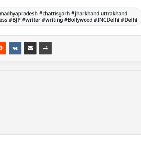
madhyapradesh #chattisgarh #jharkhand uttrakhand
ss #BJP #writer #writing #Bollywood #INCDelhi #Delhi
Reddit
VKontakte
Share via Email
Print