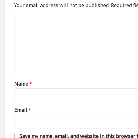
Your email address will not be published.
Required fi
C
o
m
m
e
n
t
*
Name
*
Email
*
Save my name, email, and website in this browser f