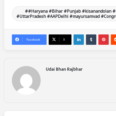
#Haryana #Bihar #Punjab #kisanandolan #
#UttarPradesh #AAPDelhi #mayursamvad #Congre
LinkedIn
Tumblr
Pinterest
Facebook
X
Udai Bhan Rajbhar