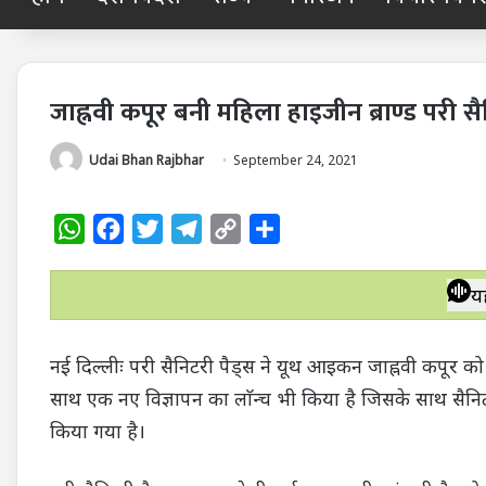
जाह्नवी कपूर बनी महिला हाइजीन ब्राण्ड परी सैन
Udai Bhan Rajbhar
September 24, 2021
W
F
T
T
C
S
h
a
w
e
o
h
a
c
i
l
p
a
य
t
e
t
e
y
r
s
b
t
g
L
e
नई दिल्लीः परी सैनिटरी पैड्स ने यूथ आइकन जाह्नवी कपूर को अप
A
o
e
r
i
साथ एक नए विज्ञापन का लाॅन्च भी किया है जिसके साथ सैनिटरी प
p
o
r
a
n
किया गया है।
p
k
m
k