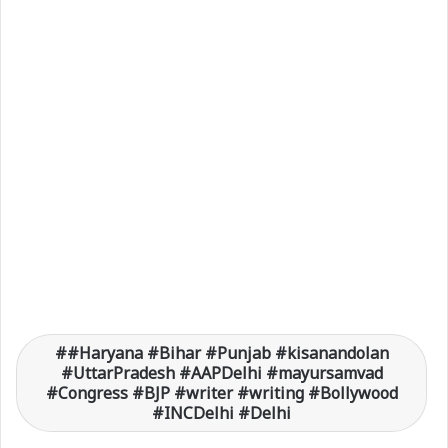
#Haryana #Bihar #Punjab #kisanandolan
#UttarPradesh #AAPDelhi #mayursamvad
#Congress #BJP #writer #writing #Bollywood
#INCDelhi #Delhi