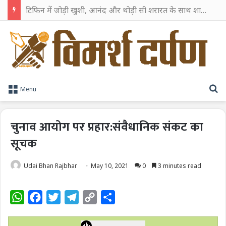
TPAG भारत के रक्त सुरक्षा पारिस्थितिकी तंत्र को मज़बूत करने के लिए विशेषज्ञों को एक मंच पर लाया
S
Menu
चुनाव आयोग पर प्रहार:संवैधानिक संकट का
सूचक
Udai Bhan Rajbhar
May 10, 2021
0
3 minutes read
W
F
T
T
C
S
h
a
w
e
o
h
a
c
i
l
p
a