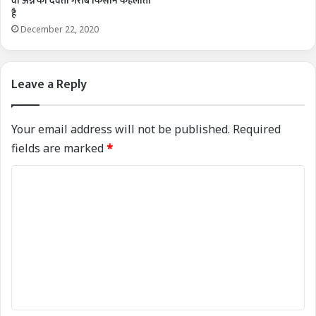
वो अन्न का देवता गरीब किसान कहलाता
है
December 22, 2020
Leave a Reply
Your email address will not be published.
Required
fields are marked
*
C
o
m
m
e
n
t