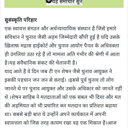
यह समाचार सुनें
t
e
t
e
y
r
s
b
t
g
L
e
सुसंस्कृति परिहार
A
o
e
r
i
एक स्वायत्त संगठन और अर्धन्यायायिक संस्थान है जिसे हमारे
p
o
r
a
n
संविधान ने चुनाव जैसी अहम जिम्मेदारी सौंपी हुई है यदि उसके
p
k
m
k
ख़िलाफ़ मद्रास हाईकोर्ट और चुनाव आयोग पैनल के अधिवक्ता
ही उंगलियां उठा रहे हैं तो मामला अति गंभीर की श्रेणी में आता
है।यह संवैधानिक संकट की चेतावनी है।
याद आते हैं वे दिन जब टी एन शेषन जैसे चुनाव आयुक्त ने
इसकी पहचान जन जन से कराई। ।इससे पूर्व चुनाव तो लोग
जानते थे पर चुनाव आयुक्त और उसके अधिकार को जानते नहीं
थे ।शेषन साहिब ने मतदाताओं को एक संबल भी दिया और मत
की अहमियत को भी प्रचारित कर मतदान का प्रतिशत बढ़ाया
था। सबसे बड़ी बात ये उन्होंने अपने कार्यकाल में अपनी
स्वायत्तता को जिस तरह कायम रखा वह एक मिसाल है।आज