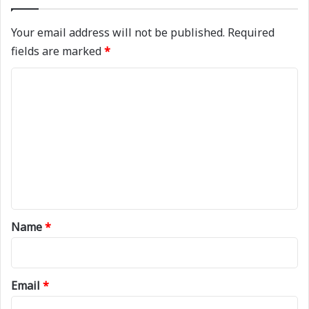
Your email address will not be published.
Required
fields are marked
*
C
o
m
m
e
n
t
*
Name
*
Email
*