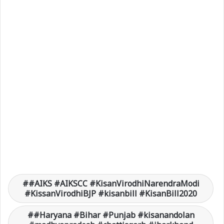
#AIKS #AIKSCC #KisanVirodhiNarendraModi
#KissanVirodhiBJP #kisanbill #KisanBill2020
#Haryana #Bihar #Punjab #kisanandolan