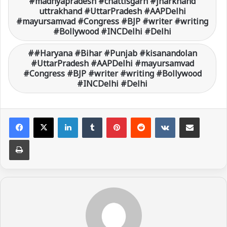
#madhyapradesh #chattisgarh #jharkhand
uttrakhand #UttarPradesh #AAPDelhi
#mayursamvad #Congress #BJP #writer #writing
#Bollywood #INCDelhi #Delhi
#Haryana #Bihar #Punjab #kisanandolan
#UttarPradesh #AAPDelhi #mayursamvad
#Congress #BJP #writer #writing #Bollywood
#INCDelhi #Delhi
LinkedIn
Tumblr
Pinterest
Reddit
VKontakte
Share via Email
Print