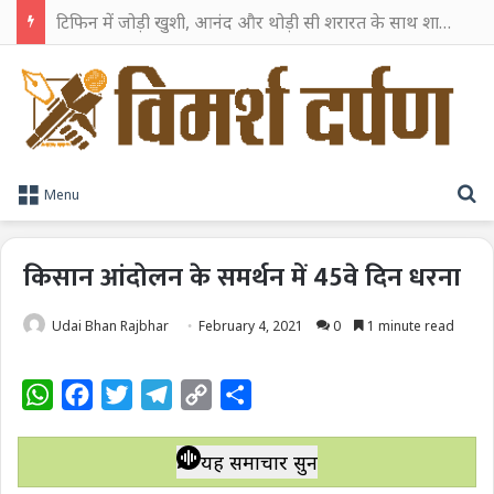
टिफिन में जोड़ी खुशी, आनंद और थोड़ी सी शरारत के साथ शाहरुख खान ने टिफिन बॉक्स को दी हैप्पी एंडिंग
S
Menu
किसान आंदोलन के समर्थन में 45वे दिन धरना
Udai Bhan Rajbhar
February 4, 2021
0
1 minute read
W
F
T
T
C
S
h
a
w
e
o
h
a
c
i
l
p
a
यह समाचार सुनें
t
e
t
e
y
r