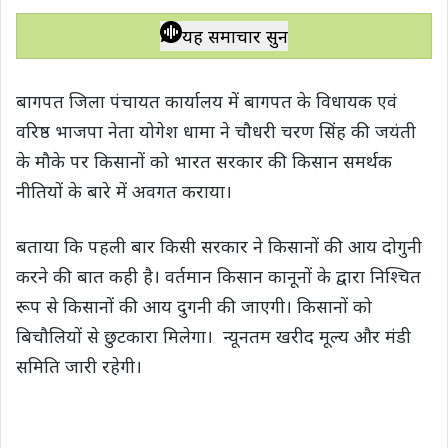
h
a
w
e
o
h
a
c
i
l
p
a
यह समाचार सुनें
t
e
t
e
y
r
s
b
t
g
L
e
बागपत जिला पंचायत कार्यालय में बागपत के विधायक एवं
A
o
e
r
i
वरिष्ठ भाजपा नेता योगेश धामा ने चौधरी चरण सिंह की जयंती
p
o
r
a
n
के मौके पर किसानों को भारत सरकार की किसान समर्थक
p
k
m
k
नीतियों के बारे में अवगत कराया।
बताया कि पहली बार किसी सरकार ने किसानों की आय दोगुनी
करने की बात कही है। वर्तमान किसान कानूनों के द्वारा निश्चित
रूप से किसानों की आय दुगनी की जाएगी। किसानों को
बिचौलियों से छुटकारा मिलेगा। न्यूनतम खरीद मूल्य और मंडी
समिति जारी रहेगी।