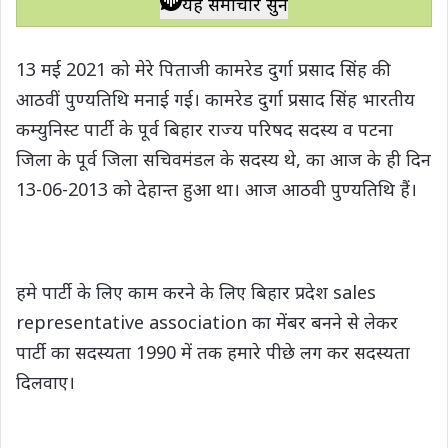
यह समाचार सुनें
t
e
t
e
y
r
s
b
t
g
L
e
13 मई 2021 को मेरे पिताजी कामरेड दुर्गा प्रसाद सिंह की
A
o
e
r
i
आठवीं पुण्यतिथि मनाई गई। कामरेड दुर्गा प्रसाद सिंह भारतीय
p
o
r
a
n
कम्युनिस्ट पार्टी के पूर्व बिहार राज्य परिषद सदस्य व पटना
p
k
m
k
जिला के पूर्व जिला सचिवमंडल के सदस्य थे, का आज के ही दिन
13-06-2013 को देहान्त हुआ था। आज आठवी पुण्यतिथि हैं।
हमे पार्टी के लिए काम करने के लिए बिहार प्रदेश sales
representative association का मेंबर बनने से लेकर
पार्टी का सदस्यता 1990 में तक हमारे पीछे लग कर सदस्यता
दिलवाए।