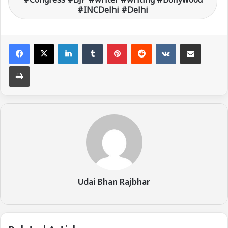
#INCDelhi #Delhi
LinkedIn
Tumblr
Pinterest
Reddit
VKontakte
Share via Email
Print
Udai Bhan Rajbhar